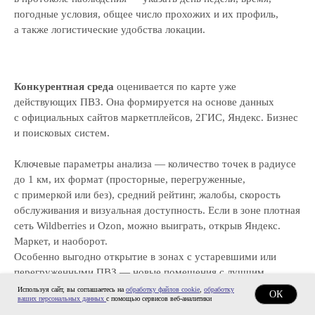
погодные условия, общее число прохожих и их профиль,
а также логистические удобства локации.
Конкурентная среда
оценивается по карте уже
действующих ПВЗ. Она формируется на основе данных
с официальных сайтов маркетплейсов, 2ГИС, Яндекс. Бизнес
и поисковых систем.
Ключевые параметры анализа — количество точек в радиусе
до 1 км, их формат (просторные, перегруженные,
с примеркой или без), средний рейтинг, жалобы, скорость
обслуживания и визуальная доступность. Если в зоне плотная
сеть Wildberries и Ozon, можно выиграть, открыв Яндекс.
Маркет, и наоборот.
Особенно выгодно открытие в зонах с устаревшими или
перегруженными ПВЗ — новые помещения с лучшим
сервисом быстро привлекают долю клиентов.
Используя сайт, вы соглашаетесь на
обработку файлов cookie
,
обработку
ОК
ваших персональных данных
с помощью сервисов веб-аналитики