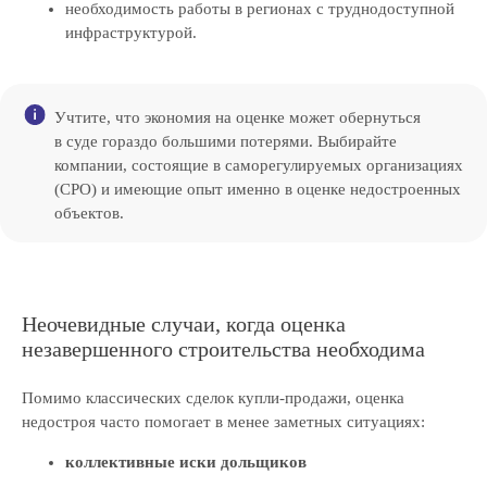
необходимость работы в регионах с труднодоступной
инфраструктурой.
Учтите, что экономия на оценке может обернуться
в суде гораздо большими потерями. Выбирайте
компании, состоящие в саморегулируемых организациях
(СРО) и имеющие опыт именно в оценке недостроенных
объектов.
Перезвоним и поможем
решить вашу задачу
Свяжемся с вами в течение 15 минут
Неочевидные случаи, когда оценка
и предложим экспертные решения для ваших
задач
незавершенного строительства необходима
Помимо классических сделок купли-продажи, оценка
недостроя часто помогает в менее заметных ситуациях:
+7
коллективные иски дольщиков