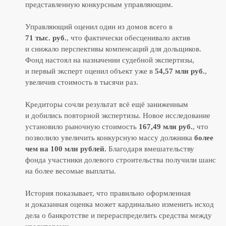
представленную конкурсным управляющим.
Управляющий оценил один из домов всего в
71 тыс. руб.
, что фактически обесценивало актив
ТОП-50
и снижало перспективы компенсаций для дольщиков.
в рейтинге RAEX
Фонд настоял на назначении судебной экспертизы,
и первый эксперт оценил объект уже в
54,57 млн руб.
,
увеличив стоимость в тысячи раз.
Скачать реквизиты компании
Скачать презентацию о компании
Кредиторы сочли результат всё ещё заниженным
Скачать прайс-лист на услуги
компании
и добились повторной экспертизы. Новое исследование
установило рыночную стоимость
167,49 млн руб.
, что
Калькулятор дебиторской
задолженности
позволило увеличить конкурсную массу должника
более
чем на 100 млн рублей.
Благодаря вмешательству
Раскрытие информации
фонда участники долевого строительства получили шанс
ООО «ЭР-Аудит»
на более весомые выплаты.
info@casexpert.ru
История показывает, что правильно оформленная
8 499 391-81-00
и доказанная оценка может кардинально изменить исход
дела о банкротстве и перераспределить средства между