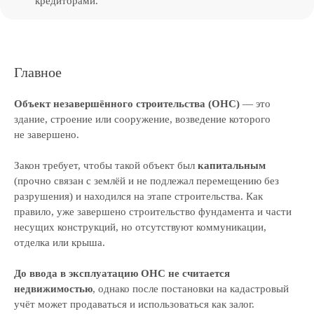
кредиторами.
Адрес:
195213, Санкт-Петербург,
пр-кт Энергетиков, д. 3 литера Б
Главное
123112, Москва, Пресненская наб., 12
Объект незавершённого строительства (ОНС)
— это
Режим работы:
здание, строение или сооружение, возведение которого
Пн-пт, с 9:30 до 18:30
не завершено.
Навигация
Закон требует, чтобы такой объект был
капитальным
(прочно связан с землёй и не подлежал перемещению без
Аудит
разрушения) и находился на этапе строительства. Как
Независимая оценка
правило, уже завершено строительство фундамента и части
несущих конструкций, но отсутствуют коммуникации,
Строительная экспертиза
отделка или крыша.
Тендеры
Блог
До ввода в эксплуатацию ОНС не считается
Вакансии
недвижимостью
, однако после постановки на кадастровый
Контакты
учёт может продаваться и использоваться как залог.