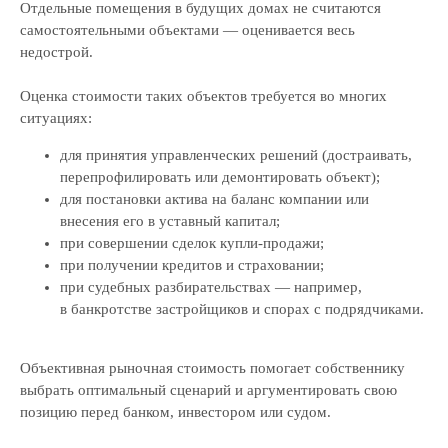
Отзывы
Отдельные помещения в будущих домах не считаются
Прайс
самостоятельными объектами — оценивается весь
недострой.
Выполненные проекты
Награды
Оценка стоимости таких объектов требуется во многих
Оплата
ситуациях:
для принятия управленческих решений (достраивать,
© ООО «Экспертные решения», 2019—2026
перепрофилировать или демонтировать объект);
ОГРН 1187847032780 / ИНН 7814719982
для постановки актива на баланс компании или
Политика обработки персональных данных
внесения его в уставный капитал;
Условия использования
куки-файлов
при совершении сделок купли-продажи;
Согласие на получение маркетинговой рассылки
при получении кредитов и страховании;
при судебных разбирательствах — например,
в банкротстве застройщиков и спорах с подрядчиками.
Объективная рыночная стоимость помогает собственнику
выбрать оптимальный сценарий и аргументировать свою
позицию перед банком, инвестором или судом.