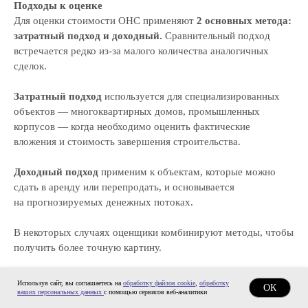
Подходы к оценке
Для оценки стоимости ОНС применяют
2 основных метода:
затратный подход и доходный.
Сравнительный подход
встречается редко из-за малого количества аналогичных
сделок.
Затратный подход
используется для специализированных
объектов — многоквартирных домов, промышленных
корпусов — когда необходимо оценить фактические
вложения и стоимость завершения строительства.
Доходный подход
применим к объектам, которые можно
сдать в аренду или перепродать, и основывается
на прогнозируемых денежных потоках.
В некоторых случаях оценщики комбинируют методы, чтобы
получить более точную картину.
Этапы работы оценщика
Используя сайт, вы соглашаетесь на
обработку файлов cookie
,
обработку
ОК
Процесс оценки включает пять ключевых этапов:
ваших персональных данных
с помощью сервисов веб-аналитики