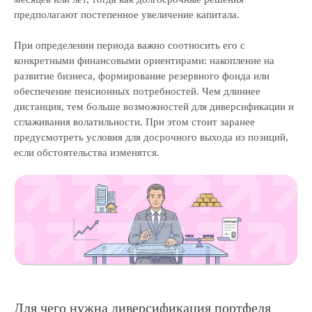
Свяжемся с вами в течение 15 минут
предполагают постепенное увеличение капитала.
и предложим экспертные решения для ваших
задач
При определении периода важно соотносить его с
конкретными финансовыми ориентирами: накопление на
развитие бизнеса, формирование резервного фонда или
обеспечение пенсионных потребностей. Чем длиннее
+7
дистанция, тем больше возможностей для диверсификации и
сглаживания волатильности. При этом стоит заранее
предусмотреть условия для досрочного выхода из позиций,
если обстоятельства изменятся.
Даю свое согласие на
обработку
персональных данных
и
рассылку рекламно-
информационных материалов
Отправить заявку
Для чего нужна диверсификация портфеля