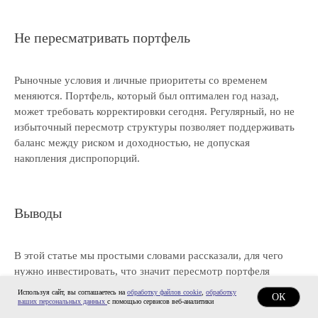
Не пересматривать портфель
Рыночные условия и личные приоритеты со временем
меняются. Портфель, который был оптимален год назад,
может требовать корректировки сегодня. Регулярный, но не
избыточный пересмотр структуры позволяет поддерживать
баланс между риском и доходностью, не допуская
накопления диспропорций.
Выводы
В этой статье мы простыми словами рассказали, для чего
нужно инвестировать, что значит пересмотр портфеля
вложений, а также как правильно выбирать виды активов для
Используя сайт, вы соглашаетесь на
обработку файлов cookie
,
обработку
ОК
инвестиционной деятельности. Грамотное управление
ваших персональных данных
с помощью сервисов веб-аналитики
ресурсами становится основой устойчивого развития для