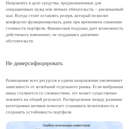
Направлять в дело средства, предназначенные для
операционных нужд или личных обязательств, – рискованный
Аудит
шаг. Всегда стоит оставлять резерв, который позволит
Независимая оценка
комфортно функционировать даже при временном снижении
Строительная экспертиза
стоимости портфеля. Финансовая подушка дает возможность
Тендеры
действовать взвешенно, не поддаваясь давлению
Блог
обстоятельств.
Вакансии
Контакты
Отзывы
Не диверсифицировать
Прайс
Выполненные проекты
Размещение всех ресурсов в одном направлении увеличивает
Награды
зависимость от колебаний отдельного рынка. Если выбранная
Оплата
ниша столкнется со сложностями, это может существенно
повлиять на общий результат. Распределение между разными
категориями активов помогает сглаживать волатильность и
© ООО «Экспертные решения», 2019—2026
сохранять устойчивость портфеля.
ОГРН 1187847032780 / ИНН 7814719982
Политика обработки персональных данных
Условия использования
куки-файлов