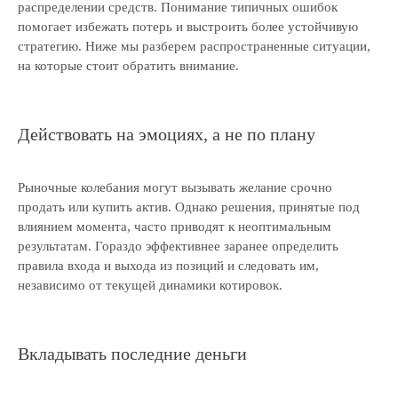
распределении средств. Понимание типичных ошибок
Калькулятор дебиторской
задолженности
помогает избежать потерь и выстроить более устойчивую
стратегию. Ниже мы разберем распространенные ситуации,
Раскрытие информации
на которые стоит обратить внимание.
ООО «ЭР-Аудит»
info@casexpert.ru
Действовать на эмоциях, а не по плану
8 499 391-81-00
Рыночные колебания могут вызывать желание срочно
продать или купить актив. Однако решения, принятые под
Адрес:
влиянием момента, часто приводят к неоптимальным
результатам. Гораздо эффективнее заранее определить
195213, Санкт-Петербург,
пр-кт Энергетиков, д. 3 литера Б
правила входа и выхода из позиций и следовать им,
123112, Москва, Пресненская наб., 12
независимо от текущей динамики котировок.
Режим работы:
Вкладывать последние деньги
Пн-пт, с 9:30 до 18:30
Навигация