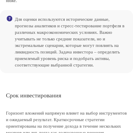
ниже.
Для оценки используются исторические данные,
прогнозы аналитиков и стресс-тестирование портфеля в
различных макроэкономических условиях. Важно
учитывать не только средние показатели, но и
экстремальные сценарии, которые могут повлиять на
ликвидность позиций. Задача инвестора – определить
приемлемый уровень риска и подобрать активы,
соответствующие выбранной стратегии.
Срок инвестирования
Горизонт вложений напрямую влияет на выбор инструментов
Перезвоним и поможем
и ожидаемый результат. Краткосрочные стратегии
решить вашу задачу
ориентированы на получение дохода в течение нескольких
месяцев или лет, тогда как долгосрочные решения