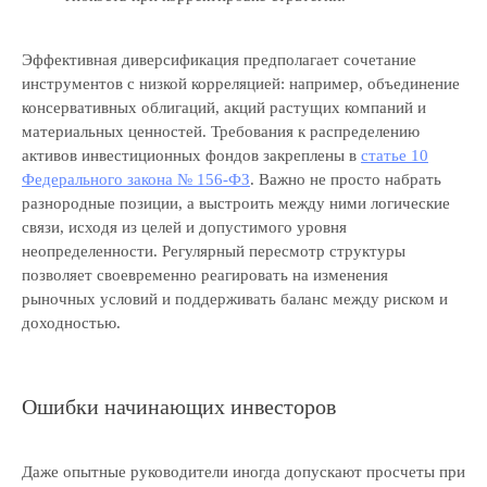
Эффективная диверсификация предполагает сочетание
инструментов с низкой корреляцией: например, объединение
консервативных облигаций, акций растущих компаний и
материальных ценностей. Требования к распределению
активов инвестиционных фондов закреплены в
статье 10
Федерального закона № 156-ФЗ
. Важно не просто набрать
Российская консалтинговая компания
разнородные позиции, а выстроить между ними логические
связи, исходя из целей и допустимого уровня
неопределенности. Регулярный пересмотр структуры
позволяет своевременно реагировать на изменения
рыночных условий и поддерживать баланс между риском и
доходностью.
ТОП-50
в рейтинге RAEX
Ошибки начинающих инвесторов
Скачать реквизиты компании
Скачать презентацию о компании
Скачать прайс-лист на услуги
компании
Даже опытные руководители иногда допускают просчеты при