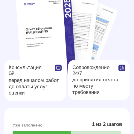
Решенные задачи наших
клиентов
У наших экспертов большая база знаний по всем
сферам бизнеса
Телеком
2024
СИТИЛИНК
Российский интернет-провайдер
Задача:
Оценка программного обеспечения компании