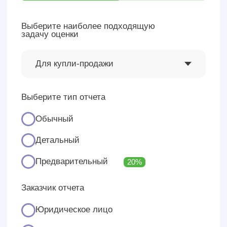
Отель
2023
Four Seasons Hotel
Отель класса люкс
Задача:
Оценка права требования