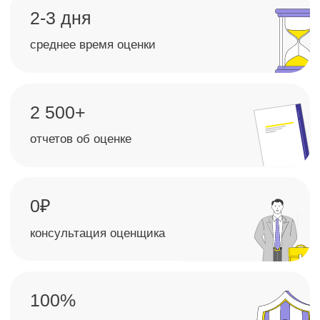
международным стандартам
ISO 9001
Закажите услугу
по проведению оценки
стоимости доли и вклада
в уставный капитал
в компании «Экспертные
решения»
И получите качественный и практический
инструмент, который станет надежной опорой