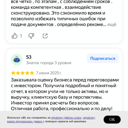
ТОП-50
в рейтинге RAEX
Скачать реквизиты компании
Скачать презентацию о компании
Скачать прайс-лист на услуги
компании
Калькулятор дебиторской
задолженности
Раскрытие информации
ООО «ЭР-Аудит»
info@casexpert.ru
8 499 391-81-00
Используя сайт, вы соглашаетесь на
обработку файлов cookie
,
обработку
Адрес:
ОК
ваших персональных данных
с помощью сервисов веб-аналитики
195213, Санкт-Петербург,