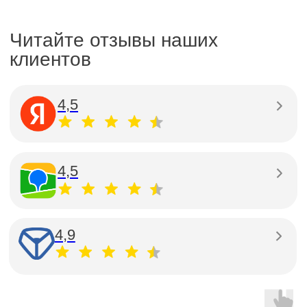
Оставьте заявку
на сайте или позвоните
по номеру
8 499 391-81-00
-> Получите
консультацию эксперта
2
Согласуйте задачи оценки. Подпишите
договор на оказание услуг
3
Получите отчет на электронную почту.
Оригинал вышлем в течение 1 дня
Ответы на частые вопросы