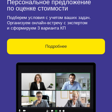
GAC Group
Официальный диллер
Задача:
Проведение оценки транспортных средств
для последующей продажи
Строительство
2025
ГК «Самолет»
Строительство и продажа жилой
и коммерческой недвижимости
Задача:
Оценка имущества должника для вступления
в законные права наследования