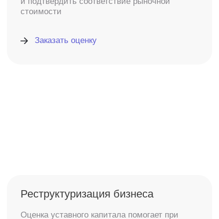
Консультация
Сопровождение
0₽
24/7
до принятия отчета
перед началом работ
по месту
до оплаты услуг
требования
оценки
1 из 2 шагов
Уже заполнено
Выберите наиболее подходящую
задачу оценки