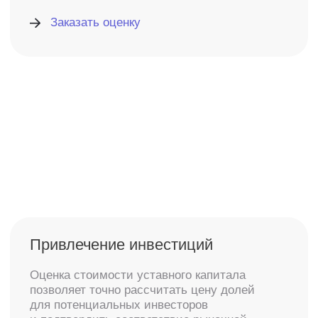
Погашение долгов
и обязательств
Оценка уставного капитала необходима
при погашении долгов или взыскании
задолженности, чтобы определить
стоимость долей и справедливо
распределить обязательства
Заказать оценку
Рассчитайте стоимость оценки
за 2 минуты