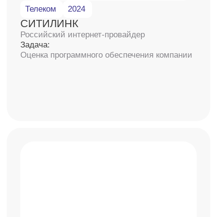
Запишитесь на бесплатную
консультацию
со специалистом
У наших экспертов большая база знаний
по всем сферам бизнеса
+7
Даю свое согласие на
обработку персональных
данных
и
рассылку рекламно-информационных
материалов
Получить консультацию