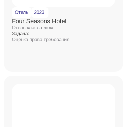
Входим в ТОП-8 оценочных
компаний 2026 года
13 лет помогаем
руководителям и компаниям
Используем накопленный опыт и помогаем
компаниям достигать новых финансовых
высот через принятие экспертных
управленческих решений.
Наши клиенты — управленцы
и руководители компаний, которые
вовлечены в развитие компании.
Подробнее о компании