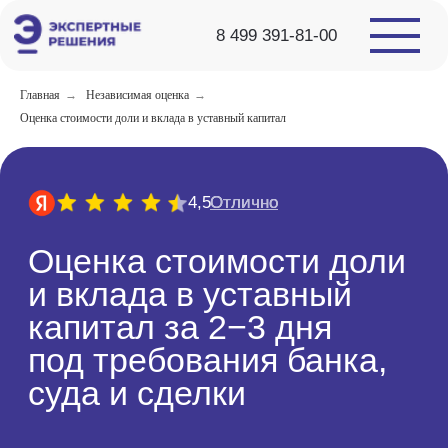
25 000 +
клиентов уже выбрали нас
RAEX
8 499 391-81-00
8 МЕСТО
Главная
→
Независимая оценка
→
Оценка стоимости доли и вклада в уставный капитал
Отлично
Отлично
4,5
Оценка стоимости доли
и вклада в уставный
капитал за 2−3 дня
под требования банка,
суда и сделки
Грамотный отчет по 135-ФЗ под вашу задачу –
с четким обоснованием стоимости без лишних
доработок
Узнать стоимость оценки