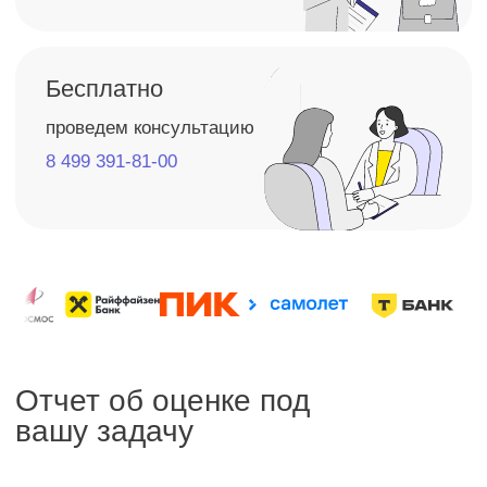
Определение стоимости долей
Оценка уставного капитала поможет точно
определить стоимость долей при
изменении состава учредителей,
обеспечивая прозрачность
и справедливость
Заказать оценку