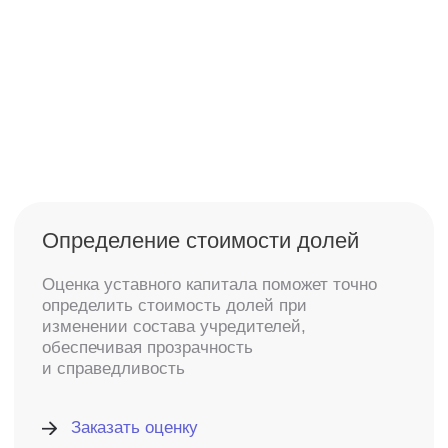
Сделки с долями и акциями
При купле-продаже долей или акций
в компании оценка стоимости уставного
капитала помогает установить справедливую
рыночную цену, обеспечивая обе стороны
сделкой
Заказать оценку
Привлечение инвестиций
Оценка стоимости уставного капитала
позволяет точно рассчитать цену долей
для потенциальных инвесторов