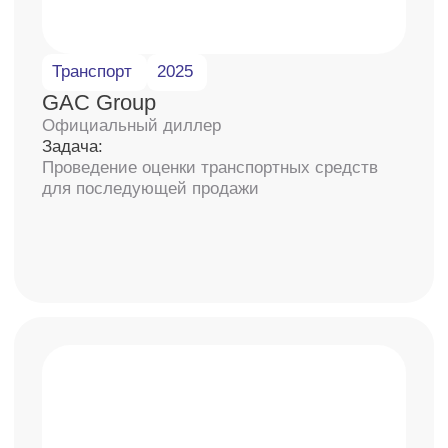
2 500+
отчетов об оценке
0₽
консультация оценщика
100%
защита личных данных
100%
принятие отчета в суде
24