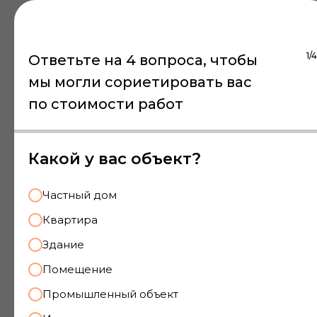
Подходит для суда,
разрешения споров
по договорам подряда,
1/4
Ответьте на 4 вопроса, чтобы
для ускорения сроков
проведения капитального
мы могли сориетировать вас
ремонта и т. д.
по стоимости работ
Какой у вас объект?
Пример работ
Частный дом
Квартира
Здание
Помещение
Промышленный объект