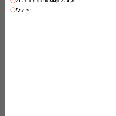
Инженерные коммуникации
Другое
Экспертиза
капитального ремонта
Адрес:
г. Санкт-Петербург, Будапештская 104, к3
Площадь окрасочного слоя:
3 473,8 м2
Стоимость:
35 000 рублей
Цель экспертизы:
Ускорение сроков проведения