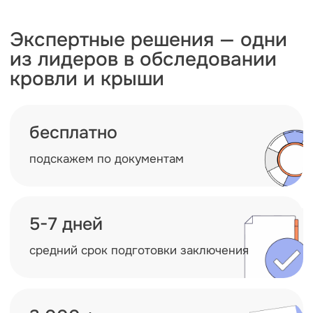
Наши проекты
Техническое обследование
ООО ПСП «Качество
и надежность»
Объект:
Физический износ:
6 секций, 2 этажа
5%
Сумма устранения дефектов:
94 840 ₽
Ситуация:
После завершения строительства
у заказчика возникли сомнения в качестве
выполненных работ.
Результат:
Проведено комплексное техническое
обследование, составлена дефектная
ведомость, выполнен локальный сметный
расчёт, определена стоимость устранения
дефектов