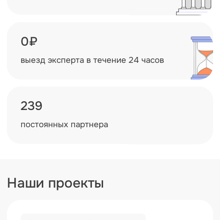
стоимость устранения недостатков
Техническое обследование
МОУ «СОШ «Лесколовский центр
образования»
Объект:
Физический износ:
4403,7 м2
12–15%
Ситуация: