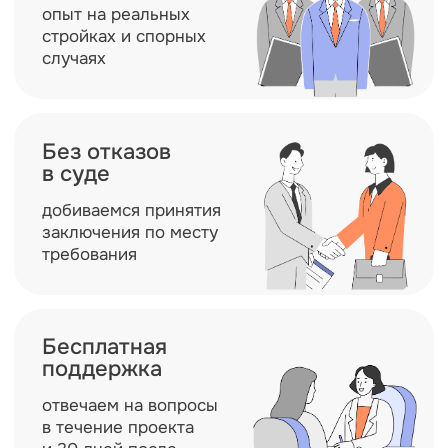
поддержка
отвечаем на вопросы
в течение проекта
и 30 дней после
В каких случаях нужно
обследование кровли и крыши
Перед капит
кровли
Экспертиза позво
покрытия, стропи
элементов для пр
ремонта
Протечки и повреждения
кровли
Обследование поможет определить
источник протечек, выявить дефекты
кровельного покрытия и предотвратить