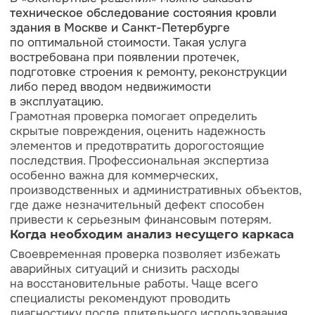
Раскрытие информации
ООО «ЭР-Аудит»
info@casexpert.ru
8 932 491-35-60
Адрес:
195213, Санкт-Петербург,
пр-кт Энергетиков, д. 3 литера Б
123112, Москва, Пресненская наб., 12
Режим работы:
Пн-пт, с 9:30 до 18:30
Навигация
Аудит