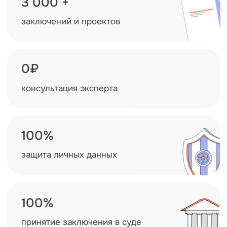
Техническое обследование
ООО СТД «Петрович»
Объект:
Физический износ:
1 248 м²
12%
Сумма устранения дефектов:
1 327 420 ₽
Ситуация:
После ввода объекта в эксплуатацию
у заказчика возникли претензии к качеству
выполненных строительно-монтажных
работ
Результат:
Проведено комплексное обследование,
составлена дефектная ведомость
и выполнен сметный расчёт. Определена