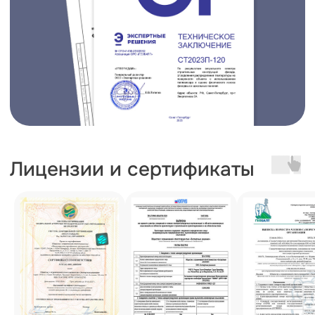
незначительное ослабление соединений
способно повлиять на устойчивость всей
конструкции.
Такой подход помогает получить объективную
картину и определить потенциально опасные
участки.
Что входит в комплекс профессиональной
проверки
Полноценная экспертиза включает несколько
этапов. Каждый из них направлен на получение
точной информации о текущем ресурсе
элементов покрытия.
Визуальный осмотр
Первичная фиксация данных включает в себя
детальный анализ видимых участков поверхности.
Эксперт регистрирует геометрические
отклонения, наличие трещин, вздутий, очагов
коррозии или механических повреждений.
Особое внимание уделяется узлам примыкания
к вентиляционным шахтам, парапетам
и водосточной системе, так как именно в этих
зонах чаще всего нарушается герметичность.
Фотофиксация каждого выявленного
несоответствия становится основой для
дальнейшего лабораторного анализа и расчетов.
Инструментальные методы контроля
Для получения точных количественных данных
применяются специализированные приборы.
Тепловизионная съемка выявляет зоны
теплопотерь и скопления влаги внутри слоев,