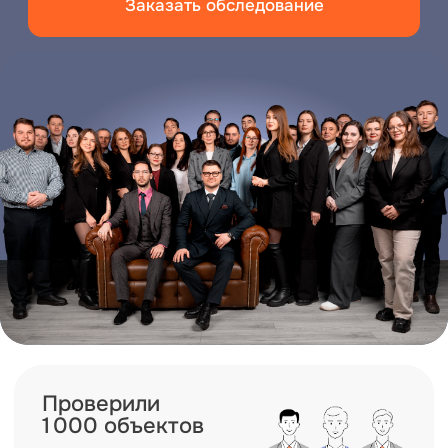
Проверили 1 000 объектов
Проверили
1 000 объектов
опыт на реальных
стройках и спорных
случаях
Без отказов
в суде
добиваемся принятия
заключения по месту
требования
Бесплатная