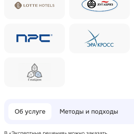
Российская консалтинговая компания
ТОП-50
в рейтинге RAEX
Скачать реквизиты компании
Скачать презентацию о компании
Скачать прайс-лист
Калькулятор дебиторской
задолженности