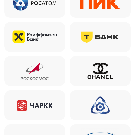
Готовы обсудить задачи
вашего бизнеса?
Оставьте заявку, и мы скоро перезвоним
+7
Даю свое согласие на
обработку персональных
данных
и
рассылку рекламно-информационных
материалов
Нажимая кнопку «Отправить заявку», я соглашаюсь
Отправить заявку
с
условиями политики обработки персональных данных