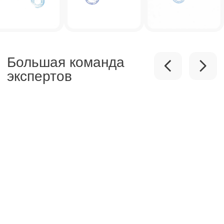
Скачать реквизиты компании
Скачать презентацию о компании
Скачать прайс-лист
Калькулятор дебиторской
задолженности
Раскрытие информации
ООО «ЭР-Аудит»
info@casexpert.ru
8 932 491-35-60
Адрес:
195213, Санкт-Петербург,
пр-кт Энергетиков, д. 3 литера Б
123112, Москва, Пресненская наб., 12