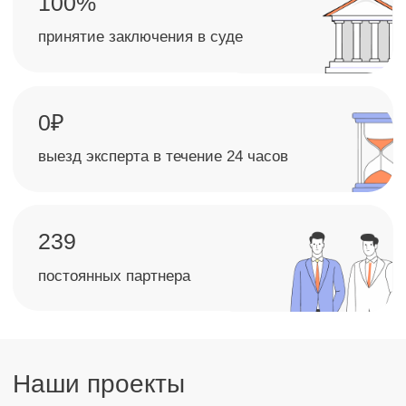
обследования выявлены дефекты наружных
стен и отдельных конструкций здания.
Результат:
Проведено комплексное визуально-
инструментальное обследование здания,
определены категории технического
состояния конструкций и степень износа,
составлена дефектная ведомость,
установлены причины выявленных дефектов
и разработаны технические рекомендации
по их устранению.
заявку
на сайте
ните по номеру
35-60
-> Получите консультацию