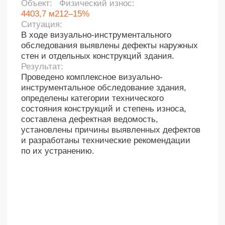
работ и оценки выявленных дефектов
Большая команда
асфальтобетонного покрытия.
экспертов
Результат:
Определены фактические объемы
и стоимость выполненных работ, а также
выявлены несоответствия материалов
требованиям проекта.
Попов
Потапов
Черников
Максим
Егор
Дмитрий
Генеральный
Директор по маркетингу,
Директор по прода
директор
к.т.н.
Нам уже доверились
крупные компании