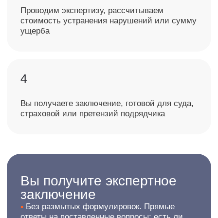
Наши контакты
Позвонить
8 932 491-35-60
Написать
info@casexpert.ru