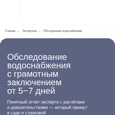
Проверили 1 000 объектов
Главная
→
Экспертиза
→
Обследование водоснабжения
Проверили
1 000 объектов
опыт на реальных
стройках и спорных
случаях
Без отказов
в суде
добиваемся принятия
заключения по месту
требования
Бесплатная
поддержка