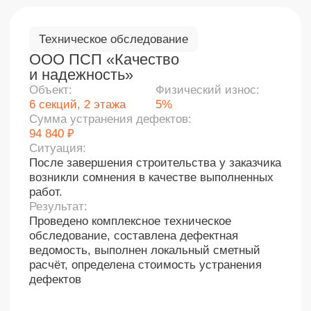
Техническое обследование
ООО «Эксмо»
Объект:
Физический износ:
Как провести обследование
24 м²
~ 19%
Ситуация:
водоснабжения
Проведено обследование межэтажного
перекрытия производственного здания для
определения возможности установки
оборудования весом 24 т и оценки несущей
1
способности конструкций.
Результат:
Оставьте заявк
у
на сайте или позвоните
Установлено, что конструкции находятся
по номеру
8
499 391-81-00
-> Получите
в работоспособном состоянии, а допустимая
консультацию эксперта
нагрузка на перекрытие составляет 1000 кг/м²
при условии устранения выявленных
дефектов.
2
Проводим осмотр с выездом, фиксируем
задачи, сроки и стоимость работ
3