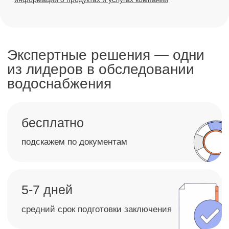
Техническое обследование
ООО СТД «Петрович»
Объект:
Физический износ:
1 248 м²
12%
Сумма устранения дефектов:
1 327 420 ₽
Ситуация:
После ввода объекта в эксплуатацию
у заказчика возникли претензии к качеству
выполненных строительно-монтажных работ
Результат:
Проведено комплексное обследование,
составлена дефектная ведомость и выполнен
сметный расчёт. Определена стоимость
устранения недостатков