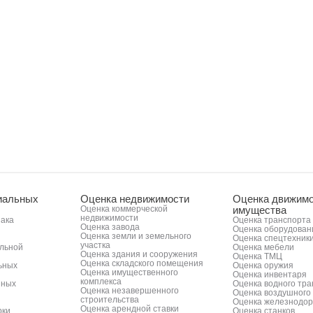
иальных
Оценка недвижимости
Оценка движимо
Оценка коммерческой
имущества
недвижимости
нака
Оценка транспорта
Оценка завода
Оценка оборудован
Оценка земли и земельного
Оценка спецтехник
участка
альной
Оценка мебели
Оценка здания и сооружения
Оценка ТМЦ
Оценка складского помещения
ьных
Оценка оружия
Оценка имущественного
Оценка инвентаря
комплекса
нных
Оценка водного тр
Оценка незавершенного
Оценка воздушного
строительства
Оценка железнодор
Оценка арендной ставки
рки
Оценка станков