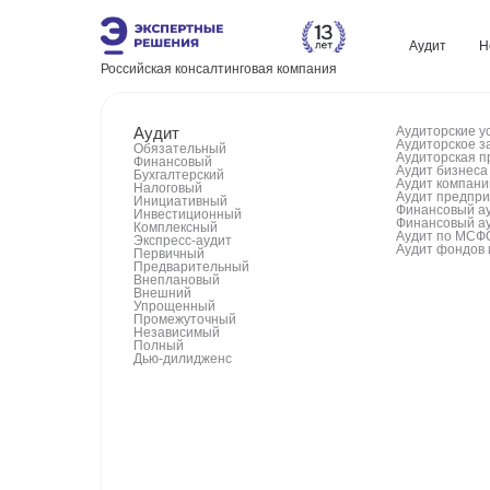
Аудит
Н
Российская консалтинговая компания
Аудит
Аудиторские у
Аудиторское з
Обязательный
Аудиторская п
Финансовый
Аудит бизнеса
Бухгалтерский
Аудит компани
Налоговый
Аудит предпр
Инициативный
Финансовый а
Инвестиционный
Финансовый а
Комплексный
Аудит по МСФ
Экспресс-аудит
Аудит фондов 
Первичный
Предварительный
Внеплановый
Внешний
Упрощенный
Промежуточный
Независимый
Полный
Дью‑дилидженс