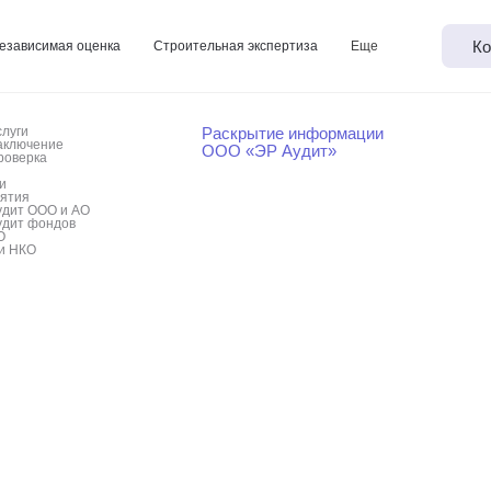
Ко
езависимая оценка
Строительная экспертиза
Еще
слуги
Раскрытие информации
аключение
ООО «ЭР Аудит»
роверка
и
иятия
удит ООО и АО
удит фондов
О
и НКО