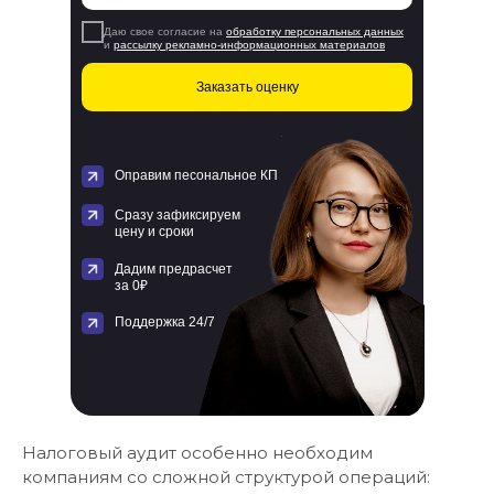
Даю свое согласие на
обработку персональных данных
и
рассылку рекламно-информационных материалов
Заказать оценку
Оправим песональное КП
Сразу зафиксируем
цену и сроки
Дадим предрасчет
за 0₽
Поддержка 24/7
Налоговый аудит особенно необходим
компаниям со сложной структурой операций: