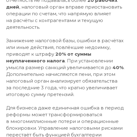
отчётность не подавалась более
20 рабочих
дней
, налоговый орган вправе приостановить
операции по счетам, что напрямую влияет
на расчёты с контрагентами и текущую
деятельность.
Занижение налоговой базы, ошибки в расчётах
или иные действия, повлёкшие недоимку,
приводят к штрафу
20% от суммы
неуплаченного налога
. При установлении
умысла размер санкций увеличивается до
40%
.
Дополнительно начисляются пени, при этом
налоговый орган анализирует обязательства
за последние 3 года, что кратно увеличивает
итоговую сумму претензий.
Для бизнеса даже единичная ошибка в период
реформы может трансформироваться
в многомиллионные потери и операционные
блокировки. Управление налоговыми рисками
перестаёт быть функцией бухгалтерии