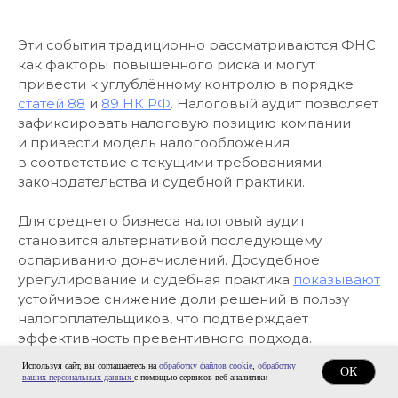
Эти события традиционно рассматриваются ФНС
как факторы повышенного риска и могут
привести к углублённому контролю в порядке
статей 88
и
89 НК РФ
. Налоговый аудит позволяет
зафиксировать налоговую позицию компании
и привести модель налогообложения
в соответствие с текущими требованиями
законодательства и судебной практики.
Для среднего бизнеса налоговый аудит
становится альтернативой последующему
оспариванию доначислений. Досудебное
урегулирование и судебная практика
показывают
устойчивое снижение доли решений в пользу
налогоплательщиков, что подтверждает
эффективность превентивного подхода.
Проведение налогового аудита позволяет
Используя сайт, вы соглашаетесь на
обработку файлов cookie
,
обработку
ОК
перейти от защиты после проверки к системному
ваших персональных данных
с помощью сервисов веб-аналитики
управлению налоговыми рисками.