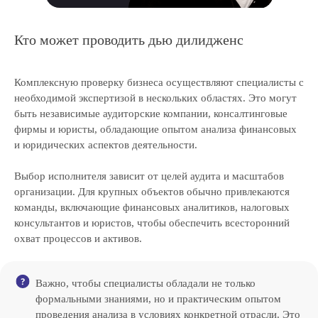
Кто может проводить дью дилидженс
Комплексную проверку бизнеса осуществляют специалисты с
необходимой экспертизой в нескольких областях. Это могут
быть независимые аудиторские компании, консалтинговые
фирмы и юристы, обладающие опытом анализа финансовых
и юридических аспектов деятельности.
Российская консалтинговая компания
Выбор исполнителя зависит от целей аудита и масштабов
организации. Для крупных объектов обычно привлекаются
команды, включающие финансовых аналитиков, налоговых
консультантов и юристов, чтобы обеспечить всесторонний
охват процессов и активов.
ТОП-50
в рейтинге RAEX
Важно, чтобы специалисты обладали не только
Скачать реквизиты компании
формальными знаниями, но и практическим опытом
Скачать презентацию о компании
проведения анализа в условиях конкретной отрасли. Это