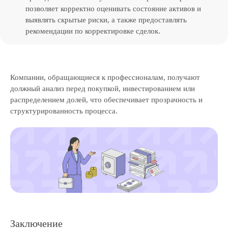
позволяет корректно оценивать состояние активов и
Скачать прайс-лист на услуги
компании
выявлять скрытые риски, а также предоставлять
Калькулятор дебиторской
рекомендации по корректировке сделок.
задолженности
Раскрытие информации
ООО «ЭР-Аудит»
Компании, обращающиеся к профессионалам, получают
info@casexpert.ru
должный анализ перед покупкой, инвестированием или
распределением долей, что обеспечивает прозрачность и
8 499 391-81-00
структурированность процесса.
Адрес:
195213, Санкт-Петербург,
пр-кт Энергетиков, д. 3 литера Б
123112, Москва, Пресненская наб., 12
Режим работы:
Заключение
Пн-пт, с 9:30 до 18:30