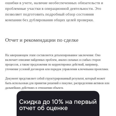
ошибки в учете, наличие необеспеченных обязательств и
Свяжемся с вами в течение 15 минут
проблемные участки в операционной деятельности. Это
и предложим экспертные решения для ваших
задач
позволяет подготовить подробный обзор состояния
компании без дублирования общих целей проверки.
Отчет и рекомендации по сделке
+7
На завершающем этапе составляется детализированное заключение. Оно
включает описание найденных проблем, анализ сильных и слабых сторон
Даю свое согласие на
обработку
процессов, а также предложения по корректировке действий, например,
персональных данных
и
рассылку
уточнение условий договоров или порядок управления ключевыми проектами.
рекламно-информационных материалов
Документ представляет собой структурированный результат, который может
Отправить заявку
быть использован для принятия решений о покупке, распределении активов или
дальнейших действиях в отношении объекта.
Скидка до 10% на первый
отчет об оценке