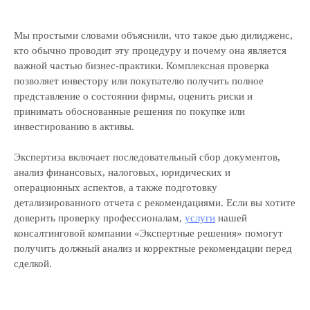
Навигация
Мы простыми словами объяснили, что такое дью дилидженс,
кто обычно проводит эту процедуру и почему она является
Аудит
важной частью бизнес-практики. Комплексная проверка
Независимая оценка
позволяет инвестору или покупателю получить полное
Строительная экспертиза
представление о состоянии фирмы, оценить риски и
Тендеры
принимать обоснованные решения по покупке или
Блог
инвестированию в активы.
Вакансии
Экспертиза включает последовательный сбор документов,
Контакты
анализ финансовых, налоговых, юридических и
Отзывы
операционных аспектов, а также подготовку
Прайс
детализированного отчета с рекомендациями. Если вы хотите
Выполненные проекты
доверить проверку профессионалам,
услуги
нашей
Награды
консалтинговой компании «Экспертные решения» помогут
Оплата
получить должный анализ и корректные рекомендации перед
сделкой.
© ООО «Экспертные решения», 2019—2026
ОГРН 1187847032780 / ИНН 7814719982