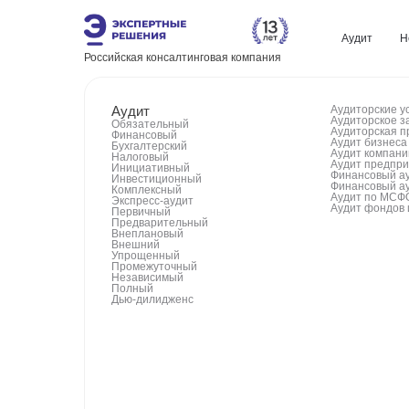
Аудит
Н
Российская консалтинговая компания
Аудит
Аудиторские у
Аудиторское з
Обязательный
Аудиторская п
Финансовый
Аудит бизнеса
Бухгалтерский
Аудит компани
Налоговый
Аудит предпр
Инициативный
Финансовый а
Инвестиционный
Финансовый а
Комплексный
Аудит по МСФ
Экспресс-аудит
Аудит фондов 
Первичный
Предварительный
Внеплановый
Внешний
Упрощенный
Промежуточный
Независимый
Полный
Дью‑дилидженс