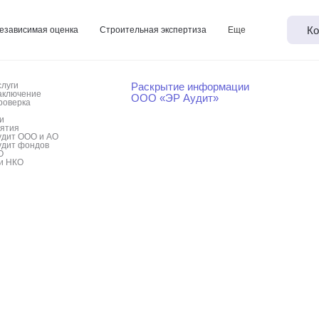
Ко
езависимая оценка
Строительная экспертиза
Еще
слуги
Раскрытие информации
аключение
ООО «ЭР Аудит»
роверка
и
иятия
удит ООО и АО
удит фондов
О
и НКО