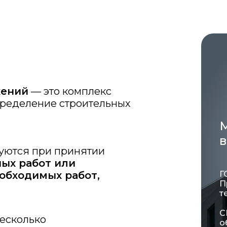
жений
— это комплекс
пределение строительных
в
зуются при принятии
ых работ или
обходимых работ,
Г
П
т
С
есколько
о