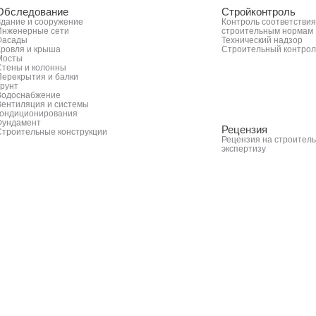
Обследование
Стройконтроль
Здание и сооружение
Контроль соответствия
Инженерные сети
строительным нормам
Фасады
Технический надзор
Кровля и крыша
Строительный контрол
Мосты
Стены и колонны
Перекрытия и балки
Грунт
Водоснабжение
Вентиляция и системы
кондиционирования
Фундамент
Рецензия
Строительные конструкции
Рецензия на строител
экспертизу