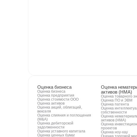
Оценка бизнеса
Оценка нематер
Оценка бизнеса
активов (НМА)
Оценка предприятия
Оценка товарного з
Оценка стоимости ООО
Оценка ПО и ЭВМ
Оценка активов
Оценка патента
Оценка акций, облигаций,
Оценка интеллекту
векселя
собственности
Оценка слияния и поглощения
Оценка нематериал
(M&A)
активов (НМА)
Оценка дебиторской
Оценка инвестицио
задолженности
проектов
Оценка уставного капитала
Оценка ноу-хау
Оценка ценных бумаг
Оценка торговой ма