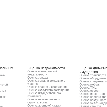
иальных
Оценка недвижимости
Оценка движимо
Оценка коммерческой
имущества
недвижимости
нака
Оценка транспорта
Оценка завода
Оценка оборудован
Оценка земли и земельного
Оценка спецтехник
участка
альной
Оценка мебели
Оценка здания и сооружения
Оценка ТМЦ
Оценка складского помещения
ьных
Оценка оружия
Оценка имущественного
Оценка инвентаря
комплекса
нных
Оценка водного тр
Оценка незавершенного
Оценка воздушного
строительства
Оценка железнодор
Оценка арендной ставки
рки
Оценка станков