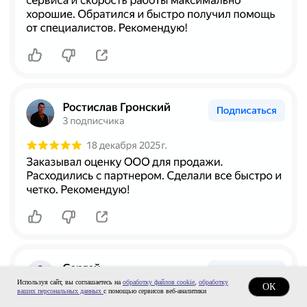
ТОП-50
в рейтинге RAEX
Скачать реквизиты компании
Скачать презентацию о компании
Скачать прайс-лист на услуги
компании
Калькулятор дебиторской
задолженности
Раскрытие информации
ООО «ЭР-Аудит»
info@casexpert.ru
8 499 391-81-00
Используя сайт, вы соглашаетесь на
обработку файлов cookie
,
обработку
ОК
ваших персональных данных
с помощью сервисов веб-аналитики
Адрес: