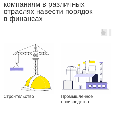
Аудит
АО «Венд-Сервис»
Вендинг / торговые автоматы
Задача:
Проведение инициативного аудита
финотчётности за 2025 год
Аудит