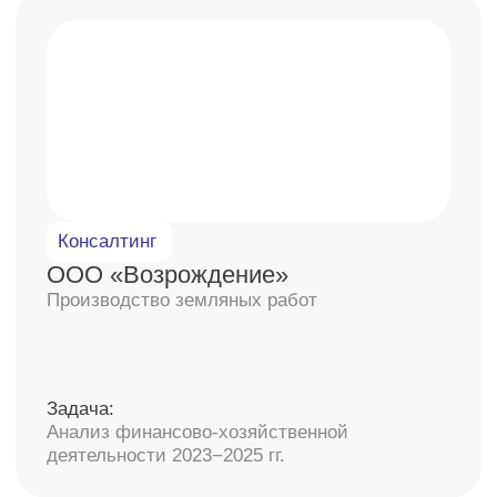
13 лет помогаем
руководителям
и компаниям
Используем накопленный опыт и помогаем
компаниям достигать новых финансовых
высот через принятие экспертных
управленческих решений.
Наши клиенты — управленцы
и руководители компаний, которые
вовлечены в развитие компании.
Подробнее о компании