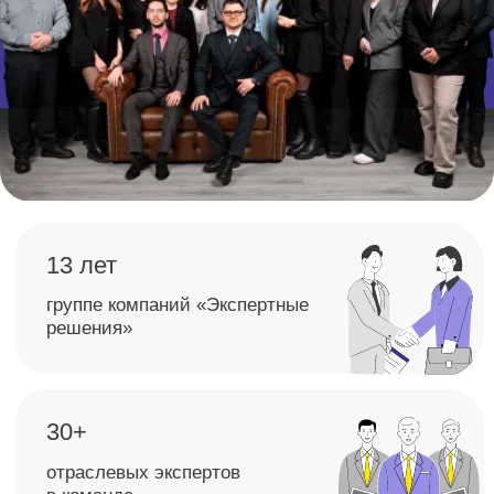
могут привести к потерям, штрафам или
доначислениям.
Список нарушений в учете
и отчетности
Конкретные участки, где данные отражены
некорректно или требуют корректировки.
Рекомендации
по исправлению ошибок
Что исправить в первую очередь, что
доработать планово и какие процессы
усилить.