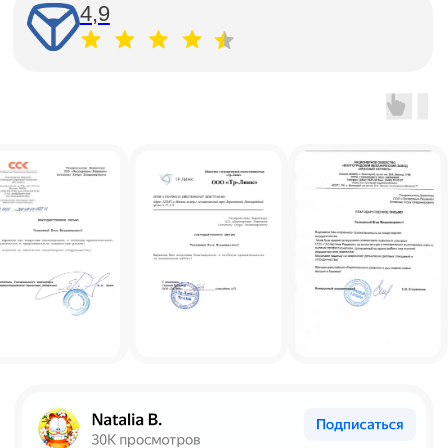
info@casexpert.ru
Написать
Оставить
заявку на аудит
Написать
Telegram
Написать
WhatsApp
Готовы обсудить задачи
вашего бизнеса?
Оставьте заявку, и мы скоро перезвоним