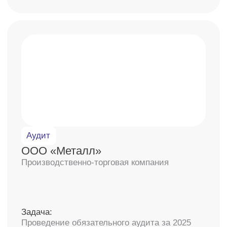
подготовленных отчетов
и заключений
0₽
предварительная консультация
NDA
защита личных данных
87%
клиентов обращаются повторно
СРО
членство в СРО «Содружество»