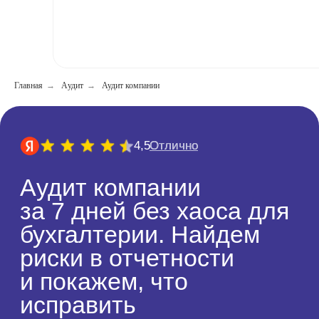
Главная
→
Aудит
→
Аудит компании
13 лет
группе компаний «Экспертные
решения»
30+
отраслевых экспертов