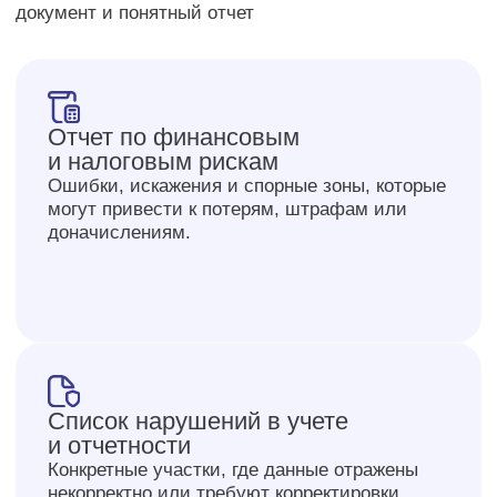
оперативная помощь
перед началом работ
в процессе аудита
до оплаты услуг
аудита
1 из 3 шагов
Уже заполнено
Выручка руб/год
до 400 млн
до 800 млн
до 2 млрд.
2+ млрд.
Бухгалтерия, чел.
1-2
3-4
5+