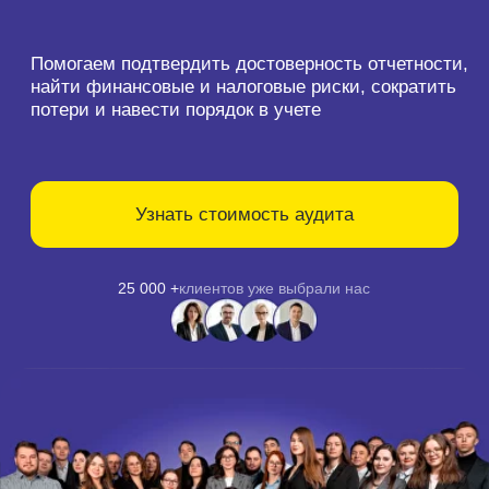
в команде
8 000+
отчетов и заключений
для 3 200 компаний
Аудиторское заключение
с отчетом по рискам
+ рекомендации
📋
По итогам аудита вы получите
официальный
документ и понятный отчет
Отчет по финансовым
и налоговым рискам
Ошибки, искажения и спорные зоны, которые