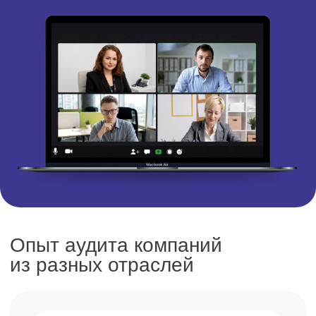
Проведение обязательного аудита за 2025
год
Консалтинг
АО «УК № 2»
Управляющая компания / ЖКХ
Задача:
Налоговая экспертиза, проверка корректности
деклараций и начислений.
Нужно больше проектов?