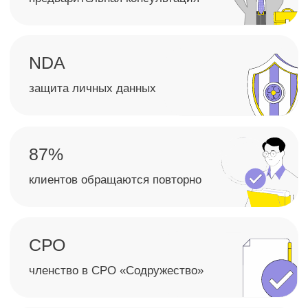
Как мы проводим
аудит
1
2
Подготовка и планирование
Сбор и анализ дан
аудита
Изучаем бухгалтерскую
и финансовую отчетность
Определяем цель проверки, объем
документы, регистры бухг
работ, сроки и перечень необходимых
учета и отражение хозяй
документов. Формируем план аудита,
операций. Проверяем,
чтобы проверка прошла
соответствуют ли данные
последовательно и без лишней
требованиям законодател
нагрузки на бухгалтерию.
и внутренним учетным п
компании.
Ответы на частые вопросы