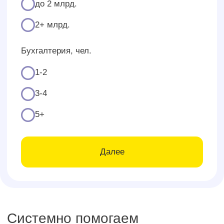
Проведение обязательного аудита за 2025
год
Консалтинг
ООО «Возрождение»
Производство земляных работ
Задача:
Анализ финансово-хозяйственной
деятельности 2023−2025 гг.