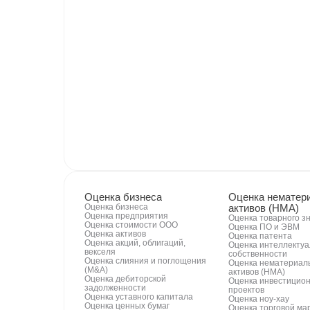
Оценка бизнеса
Оценка нематер
Оценка бизнеса
активов (НМА)
Оценка предприятия
Оценка товарного з
Оценка стоимости ООО
Оценка ПО и ЭВМ
Оценка активов
Оценка патента
Оценка акций, облигаций,
Оценка интеллекту
векселя
собственности
Оценка слияния и поглощения
Оценка нематериал
(M&A)
активов (НМА)
Оценка дебиторской
Оценка инвестицио
задолженности
проектов
Оценка уставного капитала
Оценка ноу-хау
Оценка ценных бумаг
Оценка торговой ма