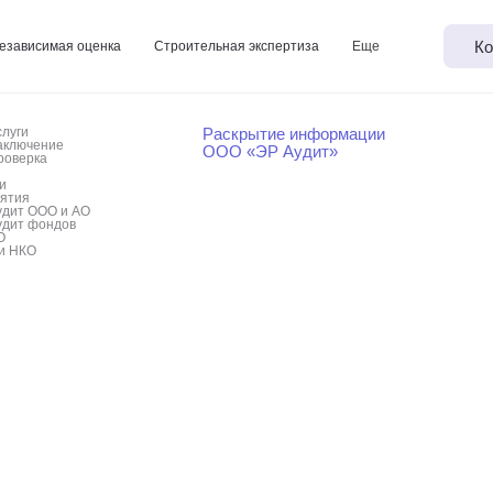
Ко
езависимая оценка
Строительная экспертиза
Еще
слуги
Раскрытие информации
аключение
ООО «ЭР Аудит»
роверка
и
иятия
удит ООО и АО
удит фондов
О
и НКО