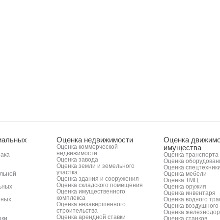
иальных
Оценка недвижимости
Оценка движимо
Оценка коммерческой
имущества
недвижимости
нака
Оценка транспорта
Оценка завода
Оценка оборудован
Оценка земли и земельного
Оценка спецтехник
участка
альной
Оценка мебели
Оценка здания и сооружения
Оценка ТМЦ
Оценка складского помещения
ьных
Оценка оружия
Оценка имущественного
Оценка инвентаря
комплекса
нных
Оценка водного тр
Оценка незавершенного
Оценка воздушного
строительства
Оценка железнодор
Оценка арендной ставки
рки
Оценка станков