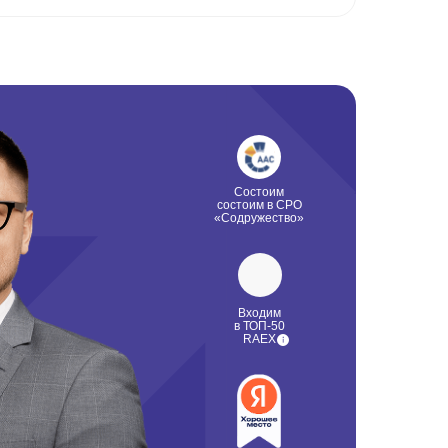
Состоим
состоим в СРО
«Содружество»
Входим
в ТОП-50
RAEX