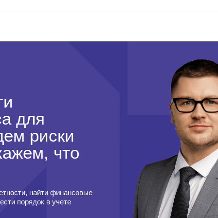
ги
са для
дем риски
кажем, что
етности, найти финансовые
вести порядок в учете