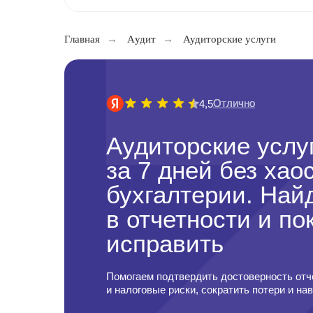
Главная
→
Aудит
→
Аудиторские услуги
Отлично
Отлично
4,5
Аудиторские услу
за 7 дней без хао
бухгалтерии. Най
в отчетности и по
исправить
Помогаем подтвердить достоверность отч
и налоговые риски, сократить потери и на