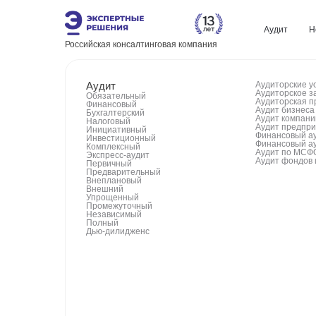
Аудит
Н
Российская консалтинговая компания
Аудит
Аудиторские у
Аудиторское з
Обязательный
Аудиторская п
Финансовый
Аудит бизнеса
Бухгалтерский
Аудит компани
Налоговый
Аудит предпр
Инициативный
Финансовый а
Инвестиционный
Финансовый а
Комплексный
Аудит по МСФ
Экспресс-аудит
Аудит фондов 
Первичный
Предварительный
Внеплановый
Внешний
Упрощенный
Промежуточный
Независимый
Полный
Дью‑дилидженс