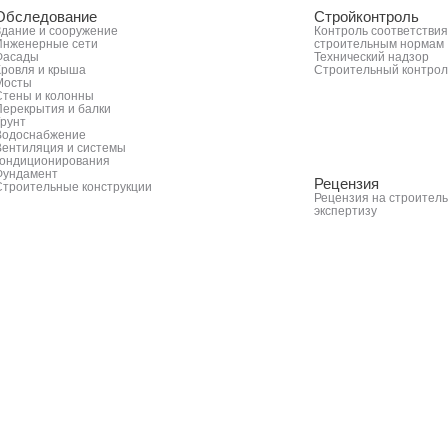
Обследование
Стройконтроль
Здание и сооружение
Контроль соответствия
Инженерные сети
строительным нормам
Фасады
Технический надзор
Кровля и крыша
Строительный контрол
Мосты
Стены и колонны
Перекрытия и балки
Грунт
Водоснабжение
Вентиляция и системы
кондиционирования
Фундамент
Рецензия
Строительные конструкции
Рецензия на строител
экспертизу