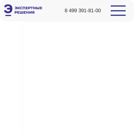
8 499 391-81-00