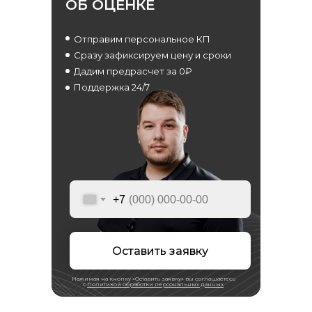
ОБ ОЦЕНКЕ
Отправим персональное КП
Сразу зафиксируем цену и сроки
Дадим предрасчет за 0₽
Поддержка 24/7
Российская консалтинговая компания
+7
Оставить заявку
ТОП-50
в рейтинге RAEX
Нажимая на кнопку «Оставить заявку» вы соглашаетесь
с
Политикой обработки персональных данных
Скачать реквизиты компании