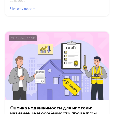
30.07.2026
Пн-пт, с 9:30 до 18:30
Читать далее
Навигация
Аудит
Независимая оценка
Строительная экспертиза
ОЦЕНКА
БЛОГ
Тендеры
Блог
Вакансии
Контакты
Отзывы
Прайс
Выполненные проекты
Награды
Оплата
Оценка недвижимости для ипотеки:
© ООО «Экспертные решения», 2019—2026
назначение и особенности процедуры