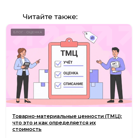
Скачать презентацию о компании
Скачать прайс-лист на услуги
Читайте также:
компании
Калькулятор дебиторской
задолженности
БЛОГ
ОЦЕНКА
Раскрытие информации
ООО «ЭР-Аудит»
info@casexpert.ru
8 499 391-81-00
Адрес:
195213, Санкт-Петербург,
пр-кт Энергетиков, д. 3 литера Б
Товарно-материальные ценности (ТМЦ):
123112, Москва, Пресненская наб., 12
что это и как определяется их
стоимость
Режим работы: