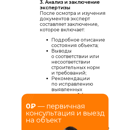
3. Анализ и заключение
экспертизы
После осмотра и изучения
документов эксперт
составляет заключение,
которое включает:
Подробное описание
состояния объекта;
Выводы
о соответствии или
несоответствии
строительных норм
и требований;
Рекомендации
по исправлению
выявленных
нарушений (при
необходимости).
0₽
— первичная
Это заключение служит
консультация и выезд
основанием для
дальнейших судебных
на объект
разбирательств и может
оказать решающее влияние