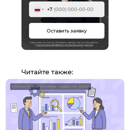
+7
Адрес:
195213, Санкт-Петербург,
Оставить заявку
пр-кт Энергетиков, д. 3 литера Б
123112, Москва, Пресненская наб., 12
Нажимая на кнопку «Оставить заявку» вы соглашаетесь
с
Политикой обработки персональных данных
Режим работы:
Пн-пт, с 9:30 до 18:30
Читайте также:
Навигация
СТАТЬИ ГРИНЬ ТАТЬЯНЫ
НОВОСТИ
БЛОГ
Аудит
Независимая оценка
Строительная экспертиза
Тендеры
Блог
Вакансии