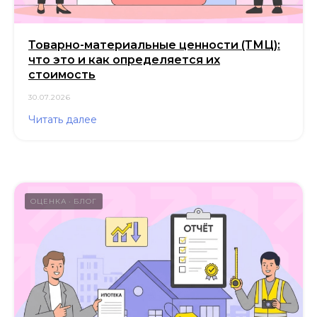
© ООО «Экспертные решения», 2019—2026
ОГРН 1187847032780 / ИНН 7814719982
Товарно-материальные ценности (ТМЦ):
Политика обработки персональных данных
что это и как определяется их
Условия использования
куки-файлов
стоимость
Согласие на получение маркетинговой рассылки
30.07.2026
Читать далее
ОЦЕНКА
БЛОГ