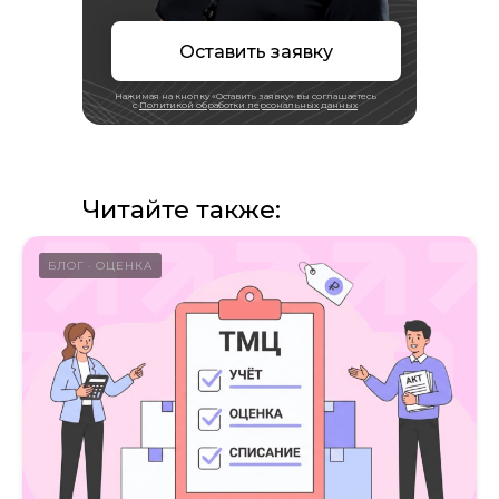
Режим работы:
Пн-пт, с 9:30 до 18:30
Оставить заявку
Нажимая на кнопку «Оставить заявку» вы соглашаетесь
Навигация
с
Политикой обработки персональных данных
Аудит
Независимая оценка
Читайте также:
Строительная экспертиза
Тендеры
Блог
БЛОГ
ОЦЕНКА
Вакансии
Контакты
Отзывы
Прайс
Выполненные проекты
Награды
Оплата