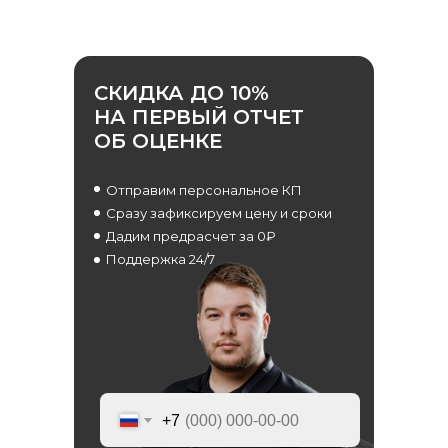
Скачать реквизиты компании
Скачать презентацию о компании
Скачать прайс-лист на услуги
компании
СКИДКА ДО 10%
Калькулятор дебиторской
НА ПЕРВЫЙ ОТЧЕТ
задолженности
ОБ ОЦЕНКЕ
Раскрытие информации
ООО «ЭР-Аудит»
Отправим персональное КП
Сразу зафиксируем цену и сроки
info@casexpert.ru
Дадим предрасчет за 0₽
8 499 391-81-00
Поддержка 24/7
Адрес:
195213, Санкт-Петербург,
пр-кт Энергетиков, д. 3 литера Б
123112, Москва, Пресненская наб., 12
+7