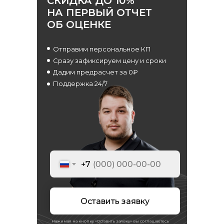
СКИДКА ДО 10%
Аудит
НА ПЕРВЫЙ ОТЧЕТ
Независимая оценка
ОБ ОЦЕНКЕ
Строительная экспертиза
Тендеры
Отправим персональное КП
Блог
Сразу зафиксируем цену и сроки
Вакансии
Дадим предрасчет за 0₽
Контакты
Поддержка 24/7
Отзывы
Прайс
Выполненные проекты
Награды
Оплата
+7
© ООО «Экспертные решения», 2019—2026
ОГРН 1187847032780 / ИНН 7814719982
Политика обработки персональных данных
Оставить заявку
Условия использования
куки-файлов
Согласие на получение маркетинговой рассылки
Нажимая на кнопку «Оставить заявку» вы соглашаетесь