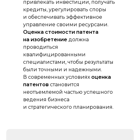
привлекать инвестиции, получать
кредиты, урегулировать споры
и обеспечивать эффективное
управление своими ресурсами.
Оценка стоимости патента
на изобретение
должна
проводиться
Российская консалтинговая компания
квалифицированными
специалистами, чтобы результаты
были точными и надежными.
В современных условиях
оценка
патентов
становится
ТОП-50
в рейтинге RAEX
неотъемлемой частью успешного
ведения бизнеса
и стратегического планирования.
Скачать реквизиты компании
Скачать презентацию о компании
Скачать прайс-лист на услуги
компании
Калькулятор дебиторской
задолженности