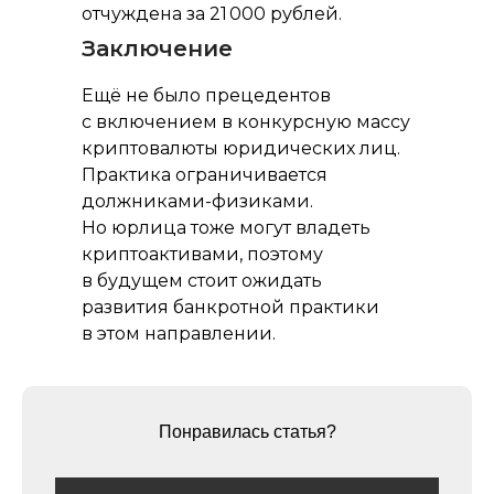
отчуждена за 21 000 рублей.
Раскрытие информации
ООО «ЭР-Аудит»
Заключение
info@casexpert.ru
Ещё не было прецедентов
с включением в конкурсную массу
8 499 391-81-00
криптовалюты юридических лиц.
Практика ограничивается
должниками-физиками.
Но юрлица тоже могут владеть
Адрес:
криптоактивами, поэтому
195213, Санкт-Петербург,
пр-кт Энергетиков, д. 3 литера Б
в будущем стоит ожидать
123112, Москва, Пресненская наб., 12
развития банкротной практики
в этом направлении.
Режим работы:
Пн-пт, с 9:30 до 18:30
Понравилась статья?
Навигация
Аудит