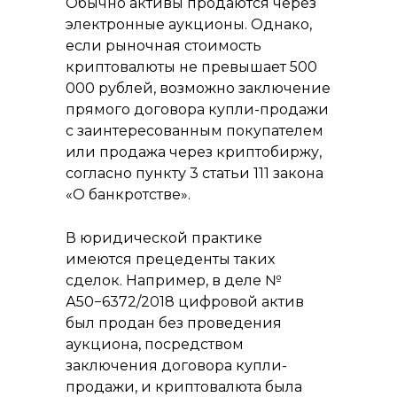
Обычно активы продаются через
электронные аукционы. Однако,
если рыночная стоимость
криптовалюты не превышает 500
000 рублей, возможно заключение
прямого договора купли-продажи
Российская консалтинговая компания
с заинтересованным покупателем
или продажа через криптобиржу,
согласно пункту 3 статьи 111 закона
«О банкротстве».
ТОП-50
В юридической практике
в рейтинге RAEX
имеются прецеденты таких
сделок. Например, в деле №
Скачать реквизиты компании
А50−6372/2018 цифровой актив
Скачать презентацию о компании
был продан без проведения
Скачать прайс-лист на услуги
аукциона, посредством
компании
заключения договора купли-
Калькулятор дебиторской
задолженности
продажи, и криптовалюта была