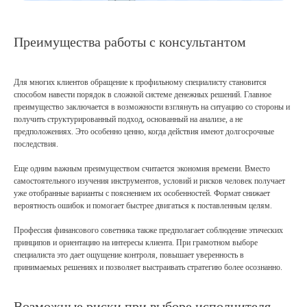
Преимущества работы с консультантом
Для многих клиентов обращение к профильному специалисту становится
способом навести порядок в сложной системе денежных решений. Главное
преимущество заключается в возможности взглянуть на ситуацию со стороны и
получить структурированный подход, основанный на анализе, а не
предположениях. Это особенно ценно, когда действия имеют долгосрочные
последствия.
Российская консалтинговая компания
Еще одним важным преимуществом считается экономия времени. Вместо
самостоятельного изучения инструментов, условий и рисков человек получает
уже отобранные варианты с пояснением их особенностей. Формат снижает
вероятность ошибок и помогает быстрее двигаться к поставленным целям.
Профессия финансового советника также предполагает соблюдение этических
ТОП-50
в рейтинге RAEX
принципов и ориентацию на интересы клиента. При грамотном выборе
специалиста это дает ощущение контроля, повышает уверенность в
принимаемых решениях и позволяет выстраивать стратегию более осознанно.
Скачать реквизиты компании
Скачать презентацию о компании
Возможные риски при выборе исполнителя