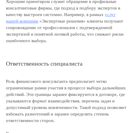
Хорошим ориентиром служит обращение в профильные
консалтинговые фирмы, где подход к подбору экспертов и
Свяжемся с вами в течение 15 минут
и предложим экспертные решения для ваших
качеству выстроен системно. Например, в рамках
услуг
задач
нашей компании
«Экспертные решения» клиенты получают
сопровождение от профессионалов с подтвержденной
экспертизой и понятной логикой работы, что снижает риски
ошибочного выбора.
+7
Ответственность специалиста
Даю свое согласие на
обработку
персональных данных
и
рассылку рекламно-
Роль финансового консультанта предполагает четко
информационных материалов
ограниченные рамки участия в процессе выбора дальнейших
Отправить заявку
действий. Эти границы заранее фиксируются в договоре, где
указываются формат взаимодействия, перечень задач и
допустимый уровень вовлеченности. Такой подход позволяет
избежать разночтений и заранее определить степень
ответственности сторон.