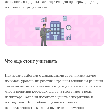
исполнителя предполагает тщательную проверку репутации
и условий сотрудничества.
Навигация
Аудит
Независимая оценка
Строительная экспертиза
Тендеры
Блог
Вакансии
Контакты
Что еще стоит учитывать
Отзывы
Прайс
Выполненные проекты
При взаимодействии с финансовыми советниками важно
Награды
понимать уровень их участия и границы влияния на решения.
Оплата
Такие эксперты не заменяют владельца бизнеса или частное
лицо в принятии ключевых шагов, а выступают в роли
навигатора, который помогает оценить альтернативы и
© ООО «Экспертные решения», 2019—2026
последствия. Это особенно ценно в условиях
ОГРН 1187847032780 / ИНН 7814719982
неопределенности, когда на рынке одновременно