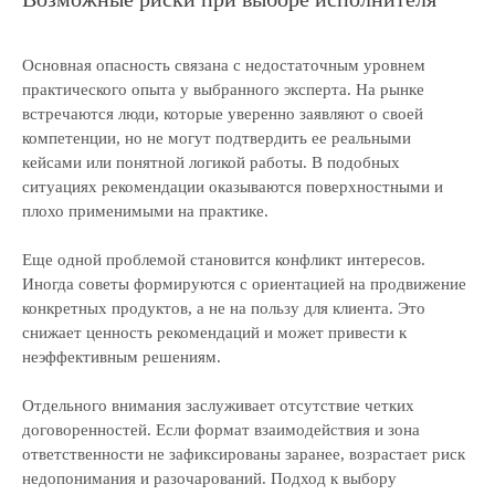
Скачать прайс-лист на услуги
компании
Калькулятор дебиторской
Основная опасность связана с недостаточным уровнем
задолженности
практического опыта у выбранного эксперта. На рынке
встречаются люди, которые уверенно заявляют о своей
Раскрытие информации
ООО «ЭР-Аудит»
компетенции, но не могут подтвердить ее реальными
кейсами или понятной логикой работы. В подобных
info@casexpert.ru
ситуациях рекомендации оказываются поверхностными и
плохо применимыми на практике.
8 499 391-81-00
Еще одной проблемой становится конфликт интересов.
Иногда советы формируются с ориентацией на продвижение
конкретных продуктов, а не на пользу для клиента. Это
Адрес:
снижает ценность рекомендаций и может привести к
195213, Санкт-Петербург,
неэффективным решениям.
пр-кт Энергетиков, д. 3 литера Б
123112, Москва, Пресненская наб., 12
Отдельного внимания заслуживает отсутствие четких
договоренностей. Если формат взаимодействия и зона
Режим работы:
ответственности не зафиксированы заранее, возрастает риск
недопонимания и разочарований. Подход к выбору
Пн-пт, с 9:30 до 18:30