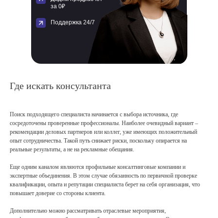
за 0₽
Поддержка 24/7
Где искать консультанта
Поиск подходящего специалиста начинается с выбора источника, где
сосредоточены проверенные профессионалы. Наиболее очевидный вариант –
рекомендации деловых партнеров или коллег, уже имеющих положительный
опыт сотрудничества. Такой путь снижает риски, поскольку опирается на
реальные результаты, а не на рекламные обещания.
Еще одним каналом являются профильные консалтинговые компании и
экспертные объединения. В этом случае обязанность по первичной проверке
квалификации, опыта и репутации специалиста берет на себя организация, что
повышает доверие со стороны клиента.
Дополнительно можно рассматривать отраслевые мероприятия,