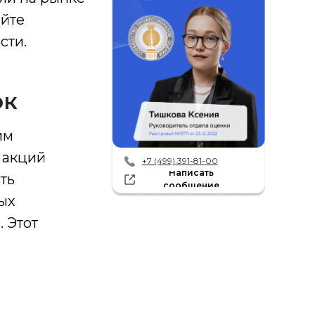
айте
сти.
ок
им
 акций
+7 (499) 391-81-00
Написать
ть
сообщение
ых
. Этот