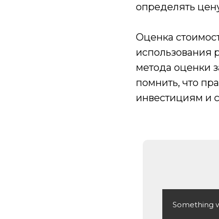
определять цену
Оценка стоимос
использования р
метода оценки з
помнить, что пр
инвестициям и с
Something we