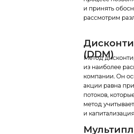
и принять обос
рассмотрим раз
Дисконти
(DDM)
Метод дисконти
из наиболее ра
компании. Он ос
акции равна пр
потоков, которы
метод учитывает
и капитализаци
Мультипл