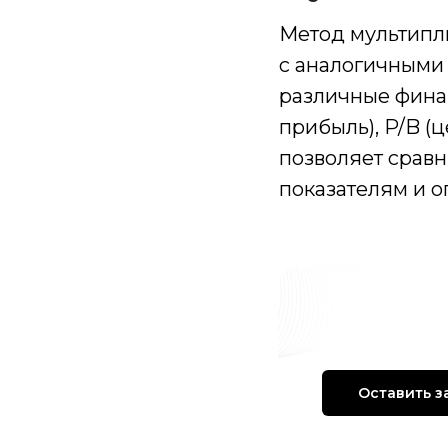
Метод мультипл
с аналогичными
различные финан
прибыль), P/B (
позволяет срав
показателям и о
0₽
— оц
расчето
Оставить з