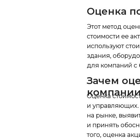
Оценка п
Этот метод оцен
стоимости ее ак
используют стои
здания, оборудо
для компаний с 
Зачем оц
компани
Оценка стоимост
и управляющих.
на рынке, выяв
и принять обос
того, оценка ак