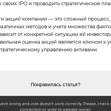
 своих IPO и проводить стратегическое пл
ти акций компании — это сложный процесс
азличных методов и учета множества факто
ависит от конкретной ситуации ей инвестор
авильная оценка акций является ключом к
тратегическому управлению активами.
Понравилась статья?
nt wrong and vote doesn't work correctly. Please, check 
connection or write to website owner.