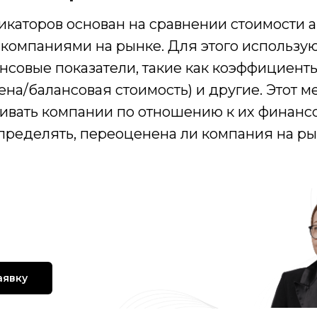
икаторов основан на сравнении стоимости 
 компаниями на рынке. Для этого использу
совые показатели, такие как коэффициенты
цена/балансовая стоимость) и другие. Этот м
нивать компании по отношению к их финан
пределять, переоценена ли компания на ры
енка с предварительным
м стоимости объекта
аявку