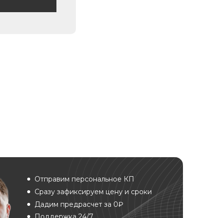
Отправим персональное КП
Сразу зафиксируем цену и сроки
Дадим предрасчет за 0₽
Поддержка 24/7