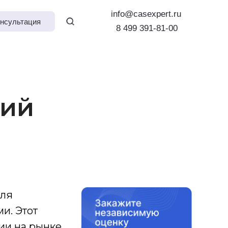
info@casexpert.ru
нсультация
8 499 391-81-00
ций
для
и. Этот
ии на рынке