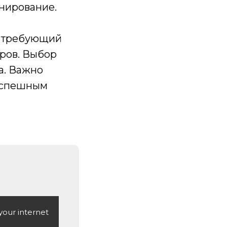
анирование.
, требующий
ров. Выбор
а. Важно
 успешным
your internet