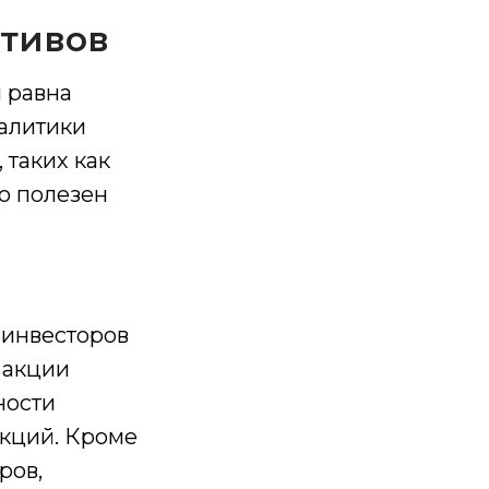
ктивов
и равна
налитики
 таких как
но полезен
 инвесторов
 акции
ности
акций. Кроме
ров,