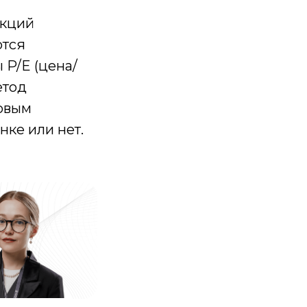
акций
ются
 P/E (цена/
етод
совым
нке или нет.