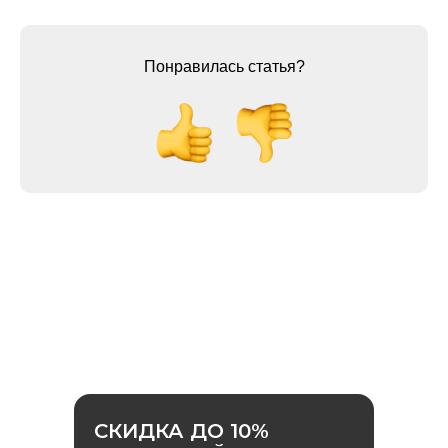
Раскрытие информации
ООО «ЭР-Аудит»
Понравилась статья?
info@casexpert.ru
8 499 391-81-00
Адрес:
195213, Санкт-Петербург,
пр-кт Энергетиков, д. 3 литера Б
123112, Москва, Пресненская наб., 12
Режим работы:
Пн-пт, с 9:30 до 18:30
Навигация
СКИДКА ДО 10%
Аудит