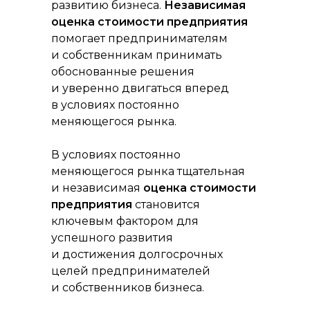
развитию бизнеса.
Независимая
оценка стоимости предприятия
помогает предпринимателям
и собственникам принимать
обоснованные решения
и уверенно двигаться вперед
Российская консалтинговая компания
в условиях постоянно
меняющегося рынка.
В условиях постоянно
меняющегося рынка тщательная
ТОП-50
в рейтинге RAEX
и независимая
оценка стоимости
предприятия
становится
ключевым фактором для
Скачать реквизиты компании
успешного развития
Скачать презентацию о компании
и достижения долгосрочных
Скачать прайс-лист на услуги
компании
целей предпринимателей
и собственников бизнеса.
Калькулятор дебиторской
задолженности