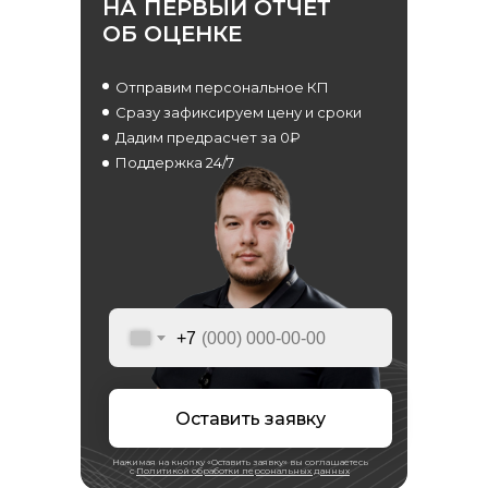
НА ПЕРВЫЙ ОТЧЕТ
Независимая оценка
ОБ ОЦЕНКЕ
Строительная экспертиза
Тендеры
Отправим персональное КП
Блог
Сразу зафиксируем цену и сроки
Вакансии
Дадим предрасчет за 0₽
Контакты
Поддержка 24/7
Отзывы
Прайс
Выполненные проекты
Награды
Оплата
+7
© ООО «Экспертные решения», 2019—2026
ОГРН 1187847032780 / ИНН 7814719982
Политика обработки персональных данных
Оставить заявку
Условия использования
куки-файлов
Согласие на получение маркетинговой рассылки
Нажимая на кнопку «Оставить заявку» вы соглашаетесь
с
Политикой обработки персональных данных