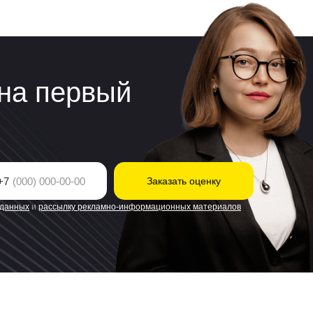
на первый
+7
Заказать оценку
 данных
и
рассылку рекламно-информационных материалов