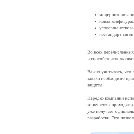
модернизированна
новая конфигурац
усовершенствова
нестандартная ко
Во всех перечисленных
и способен использоват
Важно учитывать, что 
заявки необходимо пра
защиты.
Нередко компании испо
конкуренты проходят д
уже получает официал
разработки. Это позвол