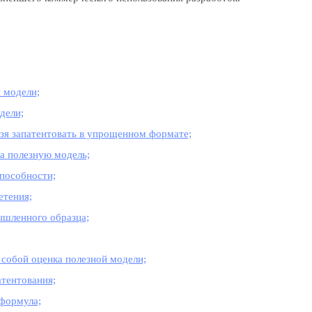
 модели;
дели;
зя запатентовать в упрощенном формате;
на полезную модель;
способности;
етения;
ышленного образца;
 собой оценка полезной модели;
атентования;
 формула;