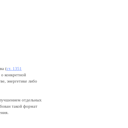
ва (
ст. 1351
а о конкретной
ве, энергетике либо
 улучшением отдельных
бован такой формат
ения.