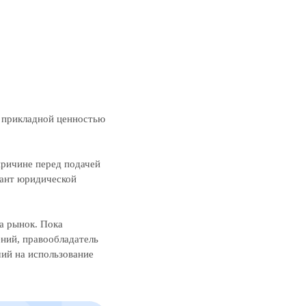
т прикладной ценностью
причине перед подачей
иант юридической
а рынок. Пока
ний, правообладатель
ий на использование