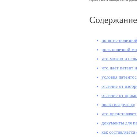
Содержание
понятие полезной
роль полезной мо
что можно и нель
что дает патент 
условия патенто
отличие от изобр
отличие от пром
права владельца;
что представляет
документы для п
как составляется