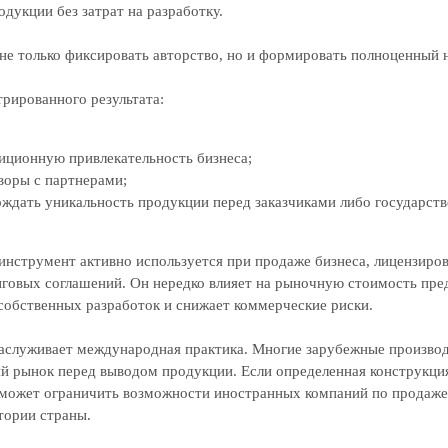
дукции без затрат на разработку.
не только фиксировать авторство, но и формировать полноценный 
рированного результата:
иционную привлекательность бизнеса;
воры с партнерами;
рждать уникальность продукции перед заказчиками либо государст
инструмент активно используется при продаже бизнеса, лицензиро
говых соглашений. Он нередко влияет на рыночную стоимость пре
собственных разработок и снижает коммерческие риски.
аслуживает международная практика. Многие зарубежные произво
й рынок перед выводом продукции. Если определенная конструкция
 может ограничить возможности иностранных компаний по продаже
тории страны.