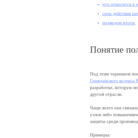
что относится к 
срок действия па
подведем итоги.
Понятие по
Под этим термином пон
Гражданского кодекса 
разработке, которую мо
другой отрасли.
Чаще всего она связан
узлов либо повышением
защиты среди производ
Примеры: