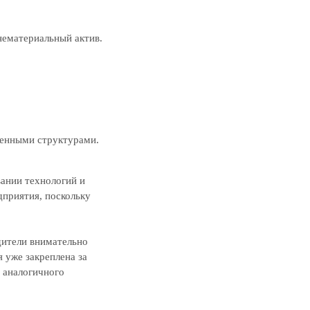
нематериальный актив.
венными структурами.
вании технологий и
дприятия, поскольку
дители внимательно
 уже закреплена за
 аналогичного