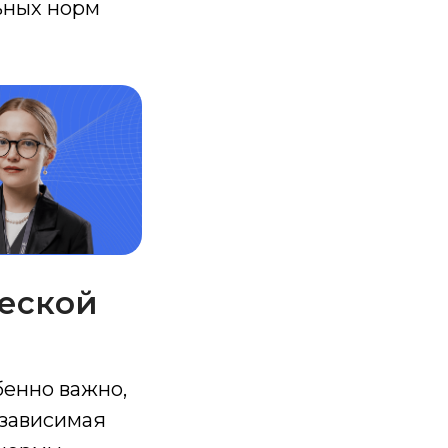
льных норм
еской
бенно важно,
езависимая