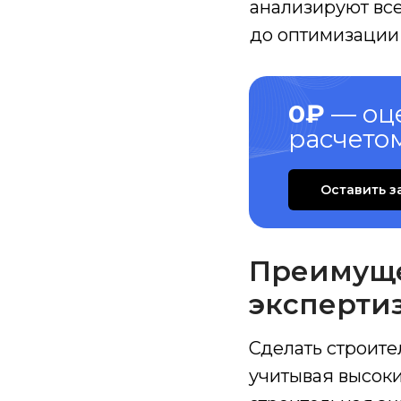
анализируют все
до оптимизации
0₽
— оц
расчето
Оставить з
Преимуще
эксперти
Сделать строите
учитывая высоки