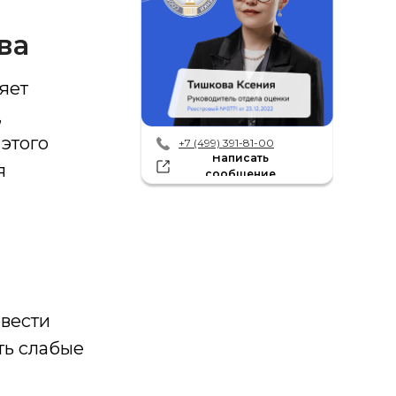
ва
яет
,
этого
+7 (499) 391-81-00
Написать
я
сообщение
овести
ть слабые