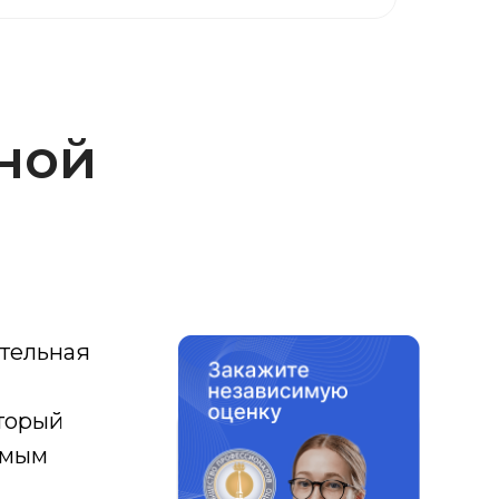
ной
ительная
оторый
имым