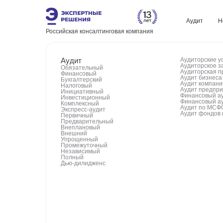
Аудит
Н
Российская консалтинговая компания
Аудит
Аудиторские у
Аудиторское з
Обязательный
Аудиторская п
Финансовый
Аудит бизнеса
Бухгалтерский
Аудит компани
Налоговый
Аудит предпр
Инициативный
Финансовый а
Инвестиционный
Финансовый а
Комплексный
Аудит по МСФ
Экспресс-аудит
Аудит фондов 
Первичный
Предварительный
Внеплановый
Внешний
Упрощенный
Промежуточный
Независимый
Полный
Дью‑дилидженс