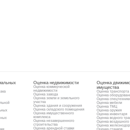
иальных
Оценка недвижимости
Оценка движимо
Оценка коммерческой
имущества
недвижимости
нака
Оценка транспорта
Оценка завода
Оценка оборудован
Оценка земли и земельного
Оценка спецтехник
участка
альной
Оценка мебели
Оценка здания и сооружения
Оценка ТМЦ
Оценка складского помещения
ьных
Оценка оружия
Оценка имущественного
Оценка инвентаря
комплекса
нных
Оценка водного тр
Оценка незавершенного
Оценка воздушного
строительства
Оценка железнодор
Оценка арендной ставки
рки
Оценка станков