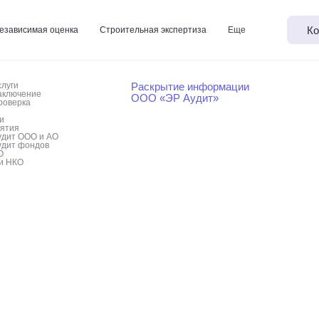
Ко
езависимая оценка
Строительная экспертиза
Еще
слуги
Раскрытие информации
аключение
ООО «ЭР Аудит»
роверка
и
иятия
удит ООО и АО
удит фондов
О
и НКО