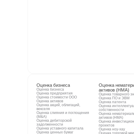
Оценка бизнеса
Оценка нематер
Оценка бизнеса
активов (НМА)
Оценка предприятия
Оценка товарного з
Оценка стоимости ООО
Оценка ПО и ЭВМ
Оценка активов
Оценка патента
Оценка акций, облигаций,
Оценка интеллекту
векселя
собственности
Оценка слияния и поглощения
Оценка нематериал
(M&A)
активов (НМА)
Оценка дебиторской
Оценка инвестицио
задолженности
проектов
Оценка уставного капитала
Оценка ноу-хау
Оценка ценных бумаг
Оценка торговой ма