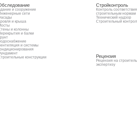
Обследование
Стройконтроль
Здание и сооружение
Контроль соответствия
Инженерные сети
строительным нормам
Фасады
Технический надзор
Кровля и крыша
Строительный контрол
Мосты
Стены и колонны
Перекрытия и балки
Грунт
Водоснабжение
Вентиляция и системы
кондиционирования
Фундамент
Рецензия
Строительные конструкции
Рецензия на строител
экспертизу