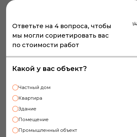
Подходит для суда,
разрешения споров
по договорам подряда,
1/4
Ответьте на 4 вопроса, чтобы
для ускорения сроков
мы могли сориетировать вас
проведения капитального
ремонта и т. д.
по стоимости работ
Какой у вас объект?
Пример работ
Частный дом
Квартира
Здание
Помещение
Промышленный объект