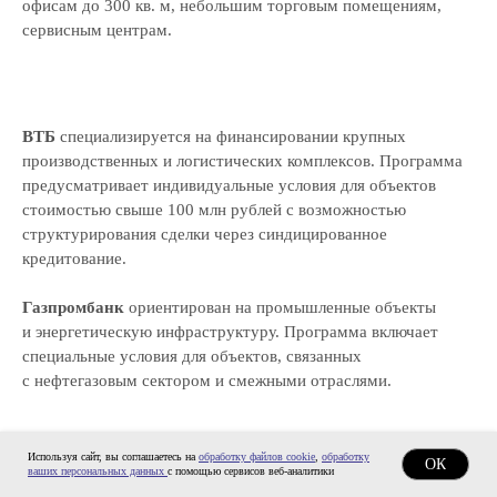
офисам до 300 кв. м, небольшим торговым помещениям,
Вакансии
сервисным центрам.
Контакты
Отзывы
Прайс
Выполненные проекты
ВТБ
специализируется на финансировании крупных
Награды
производственных и логистических комплексов. Программа
Оплата
предусматривает индивидуальные условия для объектов
стоимостью свыше 100 млн рублей с возможностью
структурирования сделки через синдицированное
© ООО «Экспертные решения», 2019—2026
кредитование.
ОГРН 1187847032780 / ИНН 7814719982
Политика обработки персональных данных
Газпромбанк
ориентирован на промышленные объекты
Условия использования
куки-файлов
и энергетическую инфраструктуру. Программа включает
Согласие на получение маркетинговой рассылки
специальные условия для объектов, связанных
с нефтегазовым сектором и смежными отраслями.
Используя сайт, вы соглашаетесь на
обработку файлов cookie
,
обработку
ОК
ваших персональных данных
с помощью сервисов веб-аналитики
При выборе банка под залог коммерческой недвижимости