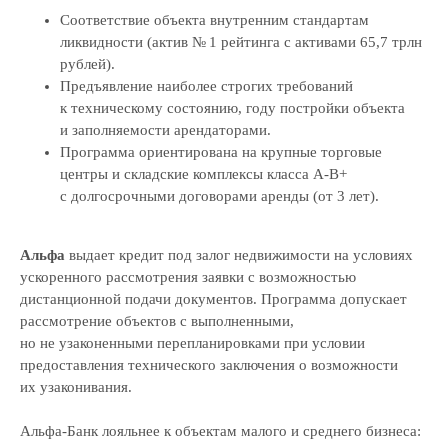
8 499 391-81-00
Соответствие объекта внутренним стандартам
ликвидности (актив № 1 рейтинга с активами 65,7 трлн
рублей).
Предъявление наиболее строгих требований
Адрес:
к техническому состоянию, году постройки объекта
и заполняемости арендаторами.
195213, Санкт-Петербург,
пр-кт Энергетиков, д. 3 литера Б
Программа ориентирована на крупные торговые
123112, Москва, Пресненская наб., 12
центры и складские комплексы класса А-В+
с долгосрочными договорами аренды (от 3 лет).
Режим работы:
Пн-пт, с 9:30 до 18:30
Альфа
выдает кредит под залог недвижимости на условиях
ускоренного рассмотрения заявки с возможностью
Навигация
дистанционной подачи документов. Программа допускает
рассмотрение объектов с выполненными,
Аудит
но не узаконенными перепланировками при условии
Независимая оценка
предоставления технического заключения о возможности
Строительная экспертиза
их узаконивания.
Тендеры
Альфа-Банк лояльнее к объектам малого и среднего бизнеса:
Блог