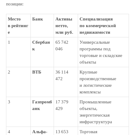
позиции:
Место
Банк
Активы
Специализация
в рейтинг
нетто,
по коммерческой
е
млн руб.
недвижимости
1
Сбербан
65 742
Универсальные
к
046
программы под
торговые и складские
объекты
2
ВТБ
36 114
Крупные
472
производственные
Перезвоним и поможем
и логистические
решить вашу задачу
комплексы
Свяжемся с вами в течение 15 минут
3
Газпромб
17 379
Промышленные
и предложим экспертные решения для ваших
анк
429
объекты,
задач
энергетическая
инфраструктура
4
Альфа-
13 653
Торговая