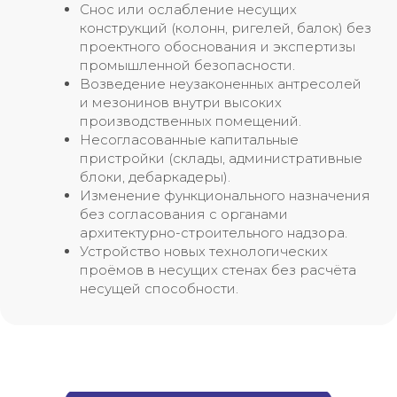
Заказать оценку
Снос или ослабление несущих
конструкций (колонн, ригелей, балок) без
проектного обоснования и экспертизы
промышленной безопасности.
Оправим песональное КП
Возведение неузаконенных антресолей
и мезонинов внутри высоких
Сразу зафиксируем
производственных помещений.
цену и сроки
Несогласованные капитальные
Дадим предрасчет
пристройки (склады, административные
за 0₽
блоки, дебаркадеры).
Поддержка 24/7
Изменение функционального назначения
без согласования с органами
архитектурно-строительного надзора.
Устройство новых технологических
проёмов в несущих стенах без расчёта
несущей способности.