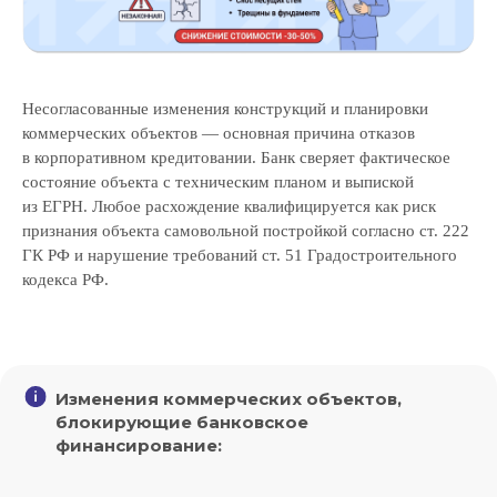
Несогласованные изменения конструкций и планировки
коммерческих объектов — основная причина отказов
в корпоративном кредитовании. Банк сверяет фактическое
состояние объекта с техническим планом и выпиской
из ЕГРН. Любое расхождение квалифицируется как риск
признания объекта самовольной постройкой согласно ст. 222
Скидка до 10% на первый
ГК РФ и нарушение требований ст. 51 Градостроительного
кодекса РФ.
отчет об оценке
Изменения коммерческих объектов,
+7
блокирующие банковское
финансирование:
Даю свое согласие на
обработку персональных данных
и
рассылку рекламно-информационных материалов