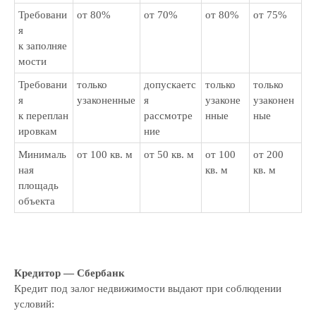
Требовани
от 80%
от 70%
от 80%
от 75%
Российская консалтинговая компания
я
к заполняе
мости
Требовани
только
допускаетс
только
только
я
узаконенные
я
узаконе
узаконен
ТОП-50
к переплан
рассмотре
нные
ные
в рейтинге RAEX
ировкам
ние
Минималь
от 100 кв. м
от 50 кв. м
от 100
от 200
Скачать реквизиты компании
ная
кв. м
кв. м
Скачать презентацию о компании
площадь
Скачать прайс-лист на услуги
объекта
компании
Калькулятор дебиторской
задолженности
Раскрытие информации
ООО «ЭР-Аудит»
Кредитор — Сбербанк
Кредит под залог недвижимости выдают при соблюдении
info@casexpert.ru
условий: