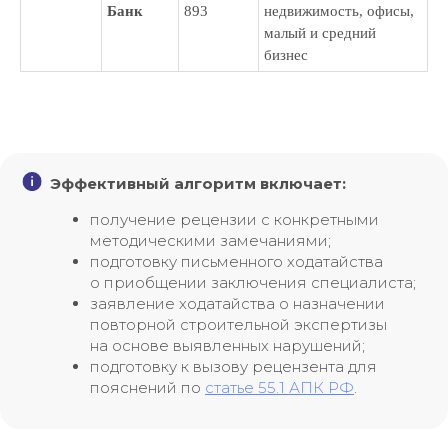
Банк
893
недвижимость, офисы,
+7
малый и средний
бизнес
Даю свое согласие на
обработку
персональных данных
и
рассылку рекламно-
информационных материалов
Отправить заявку
Эффективный алгоритм включает:
получение рецензии с конкретными
методическими замечаниями;
подготовку письменного ходатайства
о приобщении заключения специалиста;
заявление ходатайства о назначении
повторной строительной экспертизы
на основе выявленных нарушений;
подготовку к вызову рецензента для
пояснений по
статье 55.1 АПК РФ
.