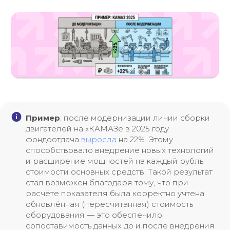
Оправим песональное КП
Сразу зафиксируем
цену и сроки
Дадим предрасчет
за 0₽
Поддержка 24/7
Пример
: после модернизации линии сборки
двигателей на «КАМАЗе в 2025 году
фондоотдача
выросла
на 22%. Этому
способствовало внедрение новых технологий
и расширение мощностей на каждый рубль
стоимости основных средств. Такой результат
стал возможен благодаря тому, что при
расчёте показателя была корректно учтена
обновлённая (пересчитанная) стоимость
оборудования — это обеспечило
сопоставимость данных до и после внедрения