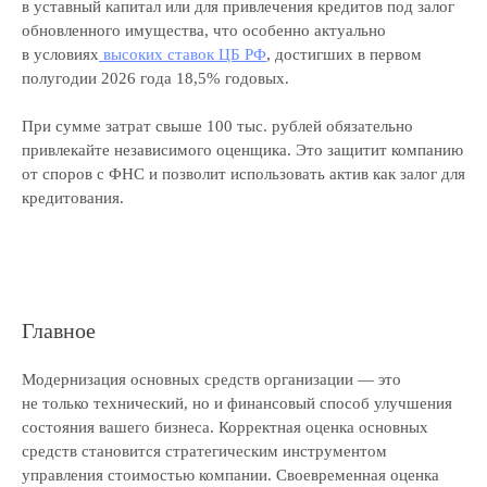
в уставный капитал или для привлечения кредитов под залог
© ООО «Экспертные решения», 2019—2026
обновленного имущества, что особенно актуально
ОГРН 1187847032780 / ИНН 7814719982
в условиях
высоких ставок ЦБ РФ
, достигших в первом
Политика обработки персональных данных
полугодии 2026 года 18,5% годовых.
Условия использования
куки-файлов
Согласие на получение маркетинговой рассылки
При сумме затрат свыше 100 тыс. рублей обязательно
привлекайте независимого оценщика. Это защитит компанию
от споров с ФНС и позволит использовать актив как залог для
кредитования.
Главное
Модернизация основных средств организации — это
не только технический, но и финансовый способ улучшения
состояния вашего бизнеса. Корректная оценка основных
средств становится стратегическим инструментом
управления стоимостью компании. Своевременная оценка