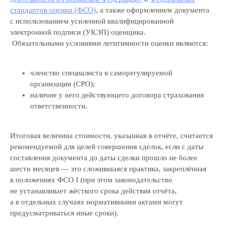
стандартов оценки (ФСО)
, а также оформлением документа
с использованием усиленной квалифицированной
электронной подписи (УКЭП) оценщика.
Обязательными условиями легитимности оценки являются:
членство специалиста в саморегулируемой
Скидка до 10% на первый
организации (СРО);
отчет об оценке
наличие у него действующего договора страхования
ответственности.
Итоговая величина стоимости, указанная в отчёте, считается
рекомендуемой для целей совершения сделок, если с даты
+7
составления документа до даты сделки прошло не более
шести месяцев — это сложившаяся практика, закреплённая
Даю свое согласие на
обработку персональных данных
и
рассылку рекламно-информационных материалов
в положениях ФСО I (при этом законодательство
не устанавливает жёсткого срока действия отчёта,
Заказать оценку
а в отдельных случаях нормативными актами могут
предусматриваться иные сроки).