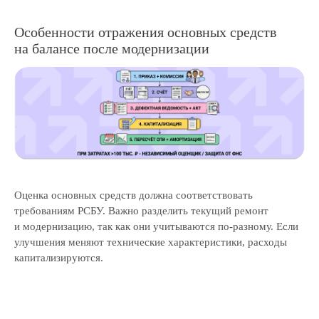
Скачать реквизиты компании
Скачать презентацию о компании
Особенности отражения основных средств
Скачать прайс-лист на услуги
на балансе после модернизации
компании
Калькулятор дебиторской
задолженности
Раскрытие информации
ООО «ЭР-Аудит»
info@casexpert.ru
8 499 391-81-00
Оценка основных средств должна соответствовать
требованиям РСБУ. Важно разделить текущий ремонт
и модернизацию, так как они учитываются по-разному. Если
улучшения меняют технические характеристики, расходы
Адрес:
капитализируются.
195213, Санкт-Петербург,
пр-кт Энергетиков, д. 3 литера Б
123112, Москва, Пресненская наб., 12