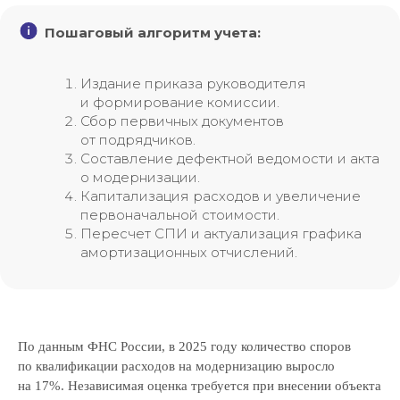
Режим работы:
Пн-пт, с 9:30 до 18:30
Пошаговый алгоритм учета:
Навигация
Издание приказа руководителя
и формирование комиссии.
Аудит
Сбор первичных документов
Независимая оценка
от подрядчиков.
Строительная экспертиза
Составление дефектной ведомости и акта
о модернизации.
Тендеры
Капитализация расходов и увеличение
Блог
первоначальной стоимости.
Вакансии
Пересчет СПИ и актуализация графика
Контакты
амортизационных отчислений.
Отзывы
Прайс
Выполненные проекты
Награды
По данным ФНС России, в 2025 году количество споров
Оплата
по квалификации расходов на модернизацию выросло
на 17%. Независимая оценка требуется при внесении объекта