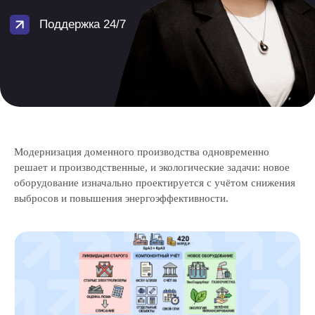
Перезвоним и поможем
решить вашу задачу
Свяжемся с вами в течение 15 минут
и предложим экспертные решения для ваших
задач
+7
Модернизация доменного производства одновременно
решает и производственные, и экологические задачи: новое
оборудование изначально проектируется с учётом снижения
Даю свое согласие на
обработку
выбросов и повышения энергоэффективности.
персональных данных
и
рассылку рекламно-
информационных материалов
Отправить заявку