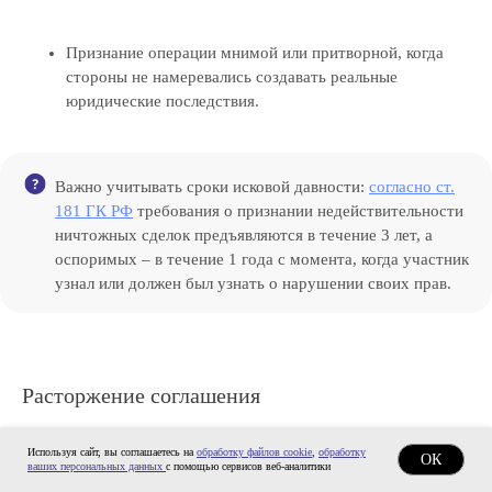
Признание операции мнимой или притворной, когда
стороны не намеревались создавать реальные
юридические последствия.
Важно учитывать сроки исковой давности:
согласно ст.
181 ГК РФ
требования о признании недействительности
ничтожных сделок предъявляются в течение 3 лет, а
оспоримых – в течение 1 года с момента, когда участник
узнал или должен был узнать о нарушении своих прав.
Расторжение соглашения
Используя сайт, вы соглашаетесь на
обработку файлов cookie
,
обработку
ОК
Сама по себе операция носит разовый характер: после
ваших персональных данных
с помощью сервисов веб-аналитики
перехода возможности взыскания правоотношение считается