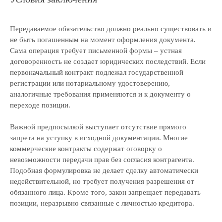
Свяжемся с вами в течение 15 минут
и предложим экспертные решения для ваших
Передаваемое обязательство должно реально существовать и
задач
не быть погашенным на момент оформления документа.
Сама операция требует письменной формы – устная
договоренность не создает юридических последствий. Если
первоначальный контракт подлежал государственной
+7
регистрации или нотариальному удостоверению,
аналогичные требования применяются и к документу о
переходе позиции.
Даю свое согласие на
обработку
Важной предпосылкой выступает отсутствие прямого
персональных данных
и
рассылку рекламно-
запрета на уступку в исходной документации. Многие
информационных материалов
коммерческие контракты содержат оговорку о
Отправить заявку
невозможности передачи прав без согласия контрагента.
Подобная формулировка не делает сделку автоматически
недействительной, но требует получения разрешения от
обязанного лица. Кроме того, закон запрещает передавать
позиции, неразрывно связанные с личностью кредитора.