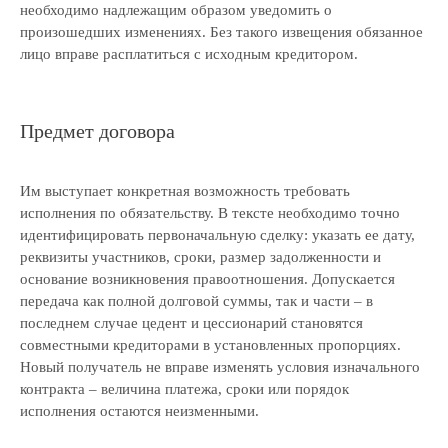
необходимо надлежащим образом уведомить о
произошедших изменениях. Без такого извещения обязанное
лицо вправе расплатиться с исходным кредитором.
Предмет договора
Российская консалтинговая компания
Им выступает конкретная возможность требовать
исполнения по обязательству. В тексте необходимо точно
идентифицировать первоначальную сделку: указать ее дату,
реквизиты участников, сроки, размер задолженности и
основание возникновения правоотношения. Допускается
ТОП-50
в рейтинге RAEX
передача как полной долговой суммы, так и части – в
последнем случае цедент и цессионарий становятся
совместными кредиторами в установленных пропорциях.
Скачать реквизиты компании
Новый получатель не вправе изменять условия изначального
Скачать презентацию о компании
контракта – величина платежа, сроки или порядок
Скачать прайс-лист на услуги
исполнения остаются неизменными.
компании
Калькулятор дебиторской