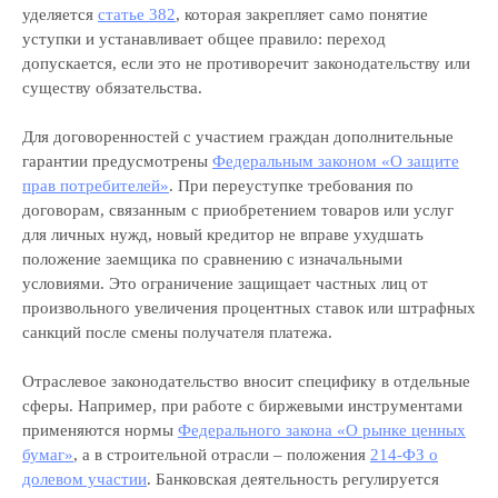
уделяется
статье 382
, которая закрепляет само понятие
уступки и устанавливает общее правило: переход
допускается, если это не противоречит законодательству или
существу обязательства.
Для договоренностей с участием граждан дополнительные
гарантии предусмотрены
Федеральным законом «О защите
прав потребителей»
. При переуступке требования по
договорам, связанным с приобретением товаров или услуг
для личных нужд, новый кредитор не вправе ухудшать
положение заемщика по сравнению с изначальными
условиями. Это ограничение защищает частных лиц от
произвольного увеличения процентных ставок или штрафных
санкций после смены получателя платежа.
Отраслевое законодательство вносит специфику в отдельные
сферы. Например, при работе с биржевыми инструментами
применяются нормы
Федерального закона «О рынке ценных
бумаг»
, а в строительной отрасли – положения
214-ФЗ о
долевом участии
. Банковская деятельность регулируется