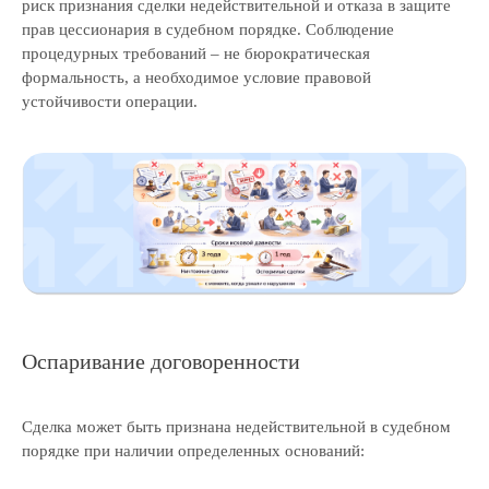
риск признания сделки недействительной и отказа в защите
Аудит
прав цессионария в судебном порядке. Соблюдение
Независимая оценка
процедурных требований – не бюрократическая
формальность, а необходимое условие правовой
Строительная экспертиза
устойчивости операции.
Тендеры
Блог
Вакансии
Контакты
Отзывы
Прайс
Выполненные проекты
Награды
Оплата
Оспаривание договоренности
© ООО «Экспертные решения», 2019—2026
ОГРН 1187847032780 / ИНН 7814719982
Сделка может быть признана недействительной в судебном
Политика обработки персональных данных
порядке при наличии определенных оснований:
Условия использования
куки-файлов
Согласие на получение маркетинговой рассылки