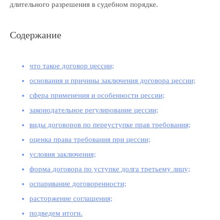
длительного разрешения в судебном порядке.
Содержание
что такое договор цессии;
основания и причины заключения договора цессии;
сфера применения и особенности цессии;
законодательное регулирование цессии;
виды договоров по переуступке прав требования;
оценка права требования при цессии;
условия заключения;
форма договора по уступке долга третьему лицу;
оспаривание договоренности;
расторжение соглашения;
подведем итоги.