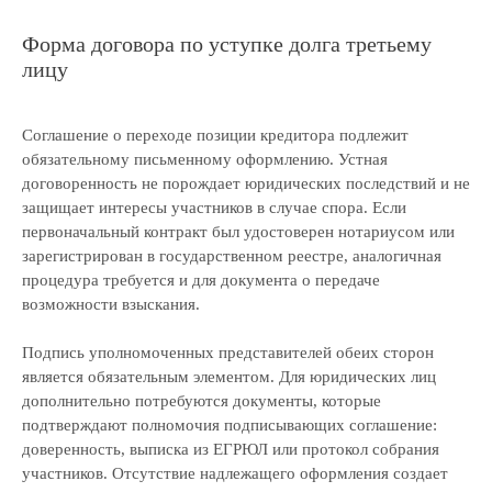
задолженности
Форма договора по уступке долга третьему
Раскрытие информации
лицу
ООО «ЭР-Аудит»
info@casexpert.ru
Соглашение о переходе позиции кредитора подлежит
8 499 391-81-00
обязательному письменному оформлению. Устная
договоренность не порождает юридических последствий и не
защищает интересы участников в случае спора. Если
первоначальный контракт был удостоверен нотариусом или
зарегистрирован в государственном реестре, аналогичная
Адрес:
процедура требуется и для документа о передаче
195213, Санкт-Петербург,
возможности взыскания.
пр-кт Энергетиков, д. 3 литера Б
123112, Москва, Пресненская наб., 12
Подпись уполномоченных представителей обеих сторон
является обязательным элементом. Для юридических лиц
Режим работы:
дополнительно потребуются документы, которые
Пн-пт, с 9:30 до 18:30
подтверждают полномочия подписывающих соглашение:
доверенность, выписка из ЕГРЮЛ или протокол собрания
Навигация
участников. Отсутствие надлежащего оформления создает