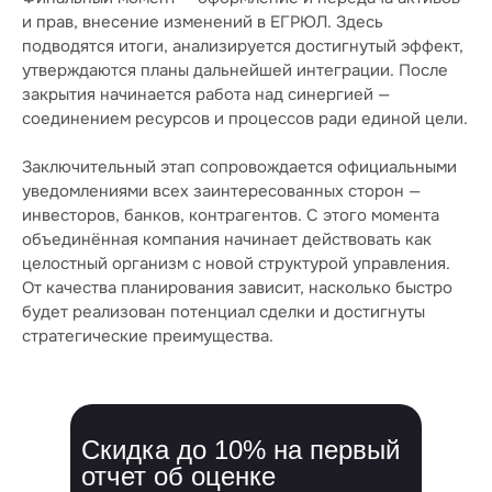
и прав, внесение изменений в ЕГРЮЛ. Здесь
подводятся итоги, анализируется достигнутый эффект,
утверждаются планы дальнейшей интеграции. После
закрытия начинается работа над синергией —
соединением ресурсов и процессов ради единой цели.
Заключительный этап сопровождается официальными
уведомлениями всех заинтересованных сторон —
инвесторов, банков, контрагентов. С этого момента
Российская консалтинговая компания
объединённая компания начинает действовать как
целостный организм с новой структурой управления.
От качества планирования зависит, насколько быстро
будет реализован потенциал сделки и достигнуты
стратегические преимущества.
ТОП-50
в рейтинге RAEX
Скачать реквизиты компании
Скидка до 10% на первый
Скачать презентацию о компании
отчет об оценке
Скачать прайс-лист на услуги