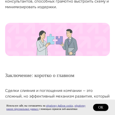
консультантов, способных грамотно выстроить схему и
минимизировать издержки.
Заключение: коротко о главном
Сделки слияния и поглощения компании — это
сложный, но эффективный механизм развития, который
помогает организациям укреплять позиции, расширять
Используя сайт, вы соглашаетесь на
обработку файлов cookie
,
обработку
географию присутствия и повышать стоимость
ОК
ваших персональных данных
с помощью сервисов веб-аналитики
бизнеса. Успех M&A зависит от стратегического