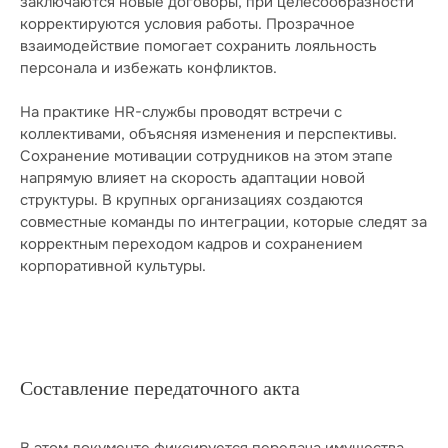
заключаются новые договоры, при целесообразности
решить вашу задачу
корректируются условия работы. Прозрачное
Свяжемся с вами в течение 15 минут
взаимодействие помогает сохранить лояльность
и предложим экспертные решения для ваших
персонала и избежать конфликтов.
задач
На практике HR-службы проводят встречи с
коллективами, объясняя изменения и перспективы.
Сохранение мотивации сотрудников на этом этапе
+7
напрямую влияет на скорость адаптации новой
структуры. В крупных организациях создаются
совместные команды по интеграции, которые следят за
корректным переходом кадров и сохранением
Даю свое согласие на
обработку
корпоративной культуры.
персональных данных
и
рассылку рекламно-
информационных материалов
Отправить заявку
Составление передаточного акта
В этом документе фиксируется передача имущества,