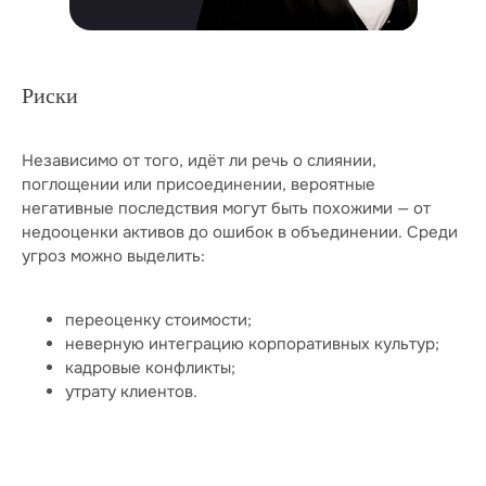
Навигация
Аудит
Независимая оценка
Риски
Строительная экспертиза
Тендеры
Независимо от того, идёт ли речь о слиянии,
Блог
поглощении или присоединении, вероятные
Вакансии
негативные последствия могут быть похожими — от
Контакты
недооценки активов до ошибок в объединении. Среди
Отзывы
угроз можно выделить:
Прайс
Выполненные проекты
переоценку стоимости;
Награды
неверную интеграцию корпоративных культур;
Оплата
кадровые конфликты;
утрату клиентов.
© ООО «Экспертные решения», 2019—2026
ОГРН 1187847032780 / ИНН 7814719982
Политика обработки персональных данных